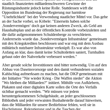
staatlich finanzierten milliardenschweren Gewinne der
Rüstungsindustrie jedoch keine Rolle. Stattdessen wirft die
Opposition im Bundestag der Regierung nur harmlose
"Unehrlichkeit" bei der Verwendung staatlicher Mittel vor. Das gehe
an der Sache vorbei, so Köbele: "Einerseits haben solche
,Sondervermögen‘ doch gar keinen anderen Zweck, als Geld am
Haushaltsplan und an der öffentlichen Kontrolle vorbeizuleiten und
die dafür aufgenommenen Schuldenberge zu verschleiern.
Andererseits wurde das ‚Sondervermögen Infrastruktur‘ gemeinsam
mit den Kriegskrediten beschlossen und war eng mit dem Ausbau
militärisch nutzbarer Infrastruktur verknüpft. Es war also von
Anfang an klar, dass damit keine Schultoiletten saniert, Turnhallen
gebaut oder der Nahverkehr verbessert werden."
Aber gerade solche Investitionen sind bitter notwendig. Um auf den
Abbau von Daseinsvorsorge und den damit verbundenen sozialen
Kahlschlag aufmerksam zu machen, hat die DKP gemeinsam mit
der Initiative "Nie wieder Krieg - Die Waffen nieder" die Aktion
"Wo bleiben die Milliarden?" initiiert. Mithilfe von Aufklebern,
Plakaten und einer digitalen Karte sollen die Orte des Verfalls
sichtbar gemacht werden. "Wir müssen vor jedem
heruntergekommenen Schulgebäude, an jeder geschlossenen
Bibliothek und jeder verwaisten Bushaltestelle darauf hinweisen,
dass die Milliarden für unsere Bedürfnisse fehlen, weil sie in
Hochrüstung, Rekrutierung und in die Taschen der