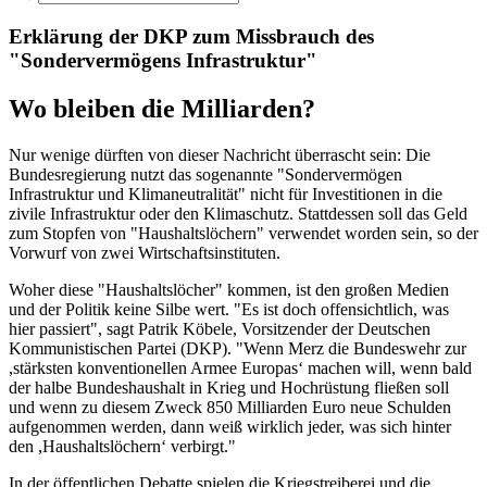
Erklärung der DKP zum Missbrauch des
"Sondervermögens Infrastruktur"
Wo bleiben die Milliarden?
Nur wenige dürften von dieser Nachricht überrascht sein: Die
Bundesregierung nutzt das sogenannte "Sondervermögen
Infrastruktur und Klimaneutralität" nicht für Investitionen in die
zivile Infrastruktur oder den Klimaschutz. Stattdessen soll das Geld
zum Stopfen von "Haushaltslöchern" verwendet worden sein, so der
Vorwurf von zwei Wirtschaftsinstituten.
Woher diese "Haushaltslöcher" kommen, ist den großen Medien
und der Politik keine Silbe wert. "Es ist doch offensichtlich, was
hier passiert", sagt Patrik Köbele, Vorsitzender der Deutschen
Kommunistischen Partei (DKP). "Wenn Merz die Bundeswehr zur
,stärksten konventionellen Armee Europas‘ machen will, wenn bald
der halbe Bundeshaushalt in Krieg und Hochrüstung fließen soll
und wenn zu diesem Zweck 850 Milliarden Euro neue Schulden
aufgenommen werden, dann weiß wirklich jeder, was sich hinter
den ,Haushaltslöchern‘ verbirgt."
In der öffentlichen Debatte spielen die Kriegstreiberei und die