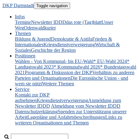
DKP Darmstadt
Toggle navigation
Infos
Termine
Newsletter IDDD
das rote (Tag)blatt
Unser
Weg
Odenwaldkurier
Themen
Bildung & Jugend
Demokratie & Antifa
Frieden &
Internationales
Kriegsdienstverweigerung
Wirtschaft &
Soziales
Geschichte der Region
Positionen
Wahlen - Von Kommunal- bis EU-Wahl
* EU-Wahl 2024
*
Landtagswahl 2023
* Kommunalwahl 2026
* Bundestagswahl
2021
Programm & Diskussion der DKP
Verhältnis zu anderen
Parteien und Organisationen
Die Europäische Union - und
wem sie nützt
Weitere Themen
Service
Kontakt zur DKP
aufnehmen
Kriegsdienstverweigerung
Anmeldung zum
Newsletter IDDD
Abmeldung vom Newsletter IDDD
Datenschutzerklärung
Spenden zur Unterstützung unserer
Arbeit
Lagepläne und Anfahrtsbeschreibungen
Links zu
weiteren Organisationen und Themen