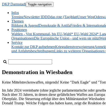
DKP Darmstadt
Toggle navigation
Infos
Termine
Newsletter IDDD
das rote (Tag)blatt
Unser Weg
Odenwa
Themen
Bildung & Jugend
Demokratie & Antifa
Frieden & International
Positionen
Wahlen - Von Kommunal- bis EU-Wahl
* EU-Wahl 2024
* Lan
Organisationen
Die Europäische Union - und wem sie nützt
Wei
Service
Kontakt zur DKP aufnehmen
Kriegsdienstverweigerung
Anmeld
und Anfahrtsbeschreibungen
Links zu weiteren Organisatione
Demonstration in Wiesbaden
Keine Mittelstreckenwaffen, nirgends! Keine "Dark Eagle" und "T
Im Jahr 2024 vereinbarte (ohne jegliche parlamentarische oder gese
Nach über 35 Jahren, in denen diese gefährlichen Waffen aus Europa 
Oberpfalz. Die Steuerung erfolgt über den Militärstandort Wiesbaden
Donald Trump. Welche Folgen das haben kann, zeigt die Reaktion des