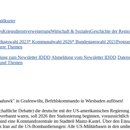
ldkurier
es
Kriegsdienstverweigerung
Wirtschaft & Soziales
Geschichte der Regi
dtagswahl 2023
* Kommunalwahl 2026
* Bundestagswahl 2021
Progra
tere Themen
ung zum Newsletter IDDD
Abmeldung vom Newsletter IDDD
Datens
n und Themen
omahawk" in Grafenwöhr, Befehlskommando in Wiesbaden auflösen!
llschaftliche Debatte) die deutsche mit der US-amerikanischen Regier
verbannt waren, soll 2026 ihre Stationierung beginnen, voraussichtli
 und eine Kommandozentrale im Stadtteil Mainz-Kastel. Über den Einsat
 Iran auf die US-Bombardierungen: Alle US-Militärbasen in den umlie