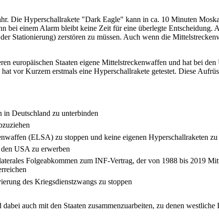
ahr. Die Hyperschallrakete "Dark Eagle" kann in ca. 10 Minuten Mosk
 bei einem Alarm bleibt keine Zeit für eine überlegte Entscheidung. 
er Stationierung) zerstören zu müssen. Auch wenn die Mittelstreckenwa
eren europäischen Staaten eigene Mittelstreckenwaffen und hat bei 
tup hat vor Kurzem erstmals eine Hyperschallrakete getestet. Diese Au
n in Deutschland zu unterbinden
bzuziehen
kenwaffen (ELSA) zu stoppen und keine eigenen Hyperschallraketen zu
 den USA zu erwerben
laterales Folgeabkommen zum INF-Vertrag, der von 1988 bis 2019 Mitt
erreichen
ivierung des Kriegsdienstzwangs zu stoppen
und dabei auch mit den Staaten zusammenzuarbeiten, zu denen westliche 