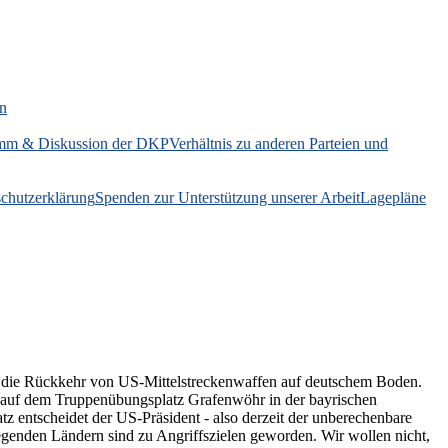
on
mm & Diskussion der DKP
Verhältnis zu anderen Parteien und
chutzerklärung
Spenden zur Unterstützung unserer Arbeit
Lagepläne
ung die Rückkehr von US-Mittelstreckenwaffen auf deutschem Boden.
ch auf dem Truppenübungsplatz Grafenwöhr in der bayrischen
z entscheidet der US-Präsident - also derzeit der unberechenbare
genden Ländern sind zu Angriffszielen geworden. Wir wollen nicht,