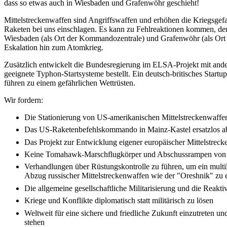
dass so etwas auch in Wiesbaden und Grafenwöhr geschieht!
Mittelstreckenwaffen sind Angriffswaffen und erhöhen die Kriegsgef
Raketen bei uns einschlagen. Es kann zu Fehlreaktionen kommen, denn
Wiesbaden (als Ort der Kommandozentrale) und Grafenwöhr (als Ort d
Eskalation hin zum Atomkrieg.
Zusätzlich entwickelt die Bundesregierung im ELSA-Projekt mit and
geeignete Typhon-Startsysteme bestellt. Ein deutsch-britisches Star
führen zu einem gefährlichen Wettrüsten.
Wir fordern:
Die Stationierung von US-amerikanischen Mittelstreckenwaffe
Das US-Raketenbefehlskommando in Mainz-Kastel ersatzlos a
Das Projekt zur Entwicklung eigener europäischer Mittelstrec
Keine Tomahawk-Marschflugkörper und Abschussrampen von
Verhandlungen über Rüstungskontrolle zu führen, um ein multi
Abzug russischer Mittelstreckenwaffen wie der "Oreshnik" zu 
Die allgemeine gesellschaftliche Militarisierung und die Reakt
Kriege und Konflikte diplomatisch statt militärisch zu lösen
Weltweit für eine sichere und friedliche Zukunft einzutreten 
stehen