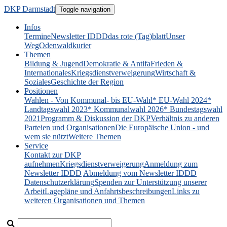
DKP Darmstadt
Toggle navigation
Infos
Termine
Newsletter IDDD
das rote (Tag)blatt
Unser
Weg
Odenwaldkurier
Themen
Bildung & Jugend
Demokratie & Antifa
Frieden &
Internationales
Kriegsdienstverweigerung
Wirtschaft &
Soziales
Geschichte der Region
Positionen
Wahlen - Von Kommunal- bis EU-Wahl
* EU-Wahl 2024
*
Landtagswahl 2023
* Kommunalwahl 2026
* Bundestagswahl
2021
Programm & Diskussion der DKP
Verhältnis zu anderen
Parteien und Organisationen
Die Europäische Union - und
wem sie nützt
Weitere Themen
Service
Kontakt zur DKP
aufnehmen
Kriegsdienstverweigerung
Anmeldung zum
Newsletter IDDD
Abmeldung vom Newsletter IDDD
Datenschutzerklärung
Spenden zur Unterstützung unserer
Arbeit
Lagepläne und Anfahrtsbeschreibungen
Links zu
weiteren Organisationen und Themen