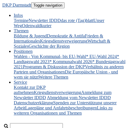
DKP Darmstadt
Toggle navigation
Infos
Termine
Newsletter IDDD
das rote (Tag)blatt
Unser
Weg
Odenwaldkurier
Themen
Bildung & Jugend
Demokratie & Antifa
Frieden &
Internationales
Kriegsdienstverweigerung
Wirtschaft &
Soziales
Geschichte der Region
Positionen
Wahlen - Von Kommunal- bis EU-Wahl
* EU-Wahl 2024
*
Landtagswahl 2023
* Kommunalwahl 2026
* Bundestagswahl
2021
Programm & Diskussion der DKP
Verhältnis zu anderen
Parteien und Organisationen
Die Europäische Union - und
wem sie nützt
Weitere Themen
Service
Kontakt zur DKP
aufnehmen
Kriegsdienstverweigerung
Anmeldung zum
Newsletter IDDD
Abmeldung vom Newsletter IDDD
Datenschutzerklärung
Spenden zur Unterstützung unserer
Arbeit
Lagepläne und Anfahrtsbeschreibungen
Links zu
weiteren Organisationen und Themen