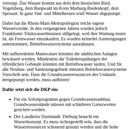
versorgt. Das Wasser kommt aus dem dem hessischen Ried,
Vogelsberg, dem Burgwald im Kreis Marburg-Biedenkopf, dem
Spessart. In ganz Süd- und Mittelhessen wird Wasser abgepumpt.
Dabei hat die Rhein-Main-Metropolregion reiche eigene
Wasservorräte. In den vergangenen Jahren wurden jedoch
Frankfurter Trinkwasserbrunnen stillgelegt, weil ihre Wartung teurer
ist, als Fernwasser einzukaufen. Es wurden keinerlei Anstrengungen
unternommen, Betriebswassersysteme auszubauen.
Mit aufbereitetem Mainwasser könnten die städtischen Anlagen
bewässert werden. Mindestens die Toilettenspülungen der
öffentlichen Gebäude könnten mit Betriebswasser laufen. Und für
alle Neubau- und Sanierungsgebiete müssten Betriebswassersysteme
Vorschrift sein. Dass die Grundwasserressourcen des Umlands
leergepumpt werden, muss aufhören!
Dafür setzt sich die DKP ein:
Für ein Sofortprogramm gegen Grundwasserraubbau.
Grundwasserstände müssen mit schärferen Grenzwerten
gesichert werden.
Der Landkreis Darmstadt- Dieburg braucht ein
Wasserkonzept. Es muss sichergestellt sein, dass die
Wasserressourcen schonend genutzt werden und die hohe