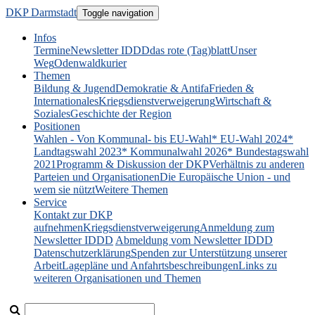
DKP Darmstadt
Toggle navigation
Infos
Termine
Newsletter IDDD
das rote (Tag)blatt
Unser
Weg
Odenwaldkurier
Themen
Bildung & Jugend
Demokratie & Antifa
Frieden &
Internationales
Kriegsdienstverweigerung
Wirtschaft &
Soziales
Geschichte der Region
Positionen
Wahlen - Von Kommunal- bis EU-Wahl
* EU-Wahl 2024
*
Landtagswahl 2023
* Kommunalwahl 2026
* Bundestagswahl
2021
Programm & Diskussion der DKP
Verhältnis zu anderen
Parteien und Organisationen
Die Europäische Union - und
wem sie nützt
Weitere Themen
Service
Kontakt zur DKP
aufnehmen
Kriegsdienstverweigerung
Anmeldung zum
Newsletter IDDD
Abmeldung vom Newsletter IDDD
Datenschutzerklärung
Spenden zur Unterstützung unserer
Arbeit
Lagepläne und Anfahrtsbeschreibungen
Links zu
weiteren Organisationen und Themen