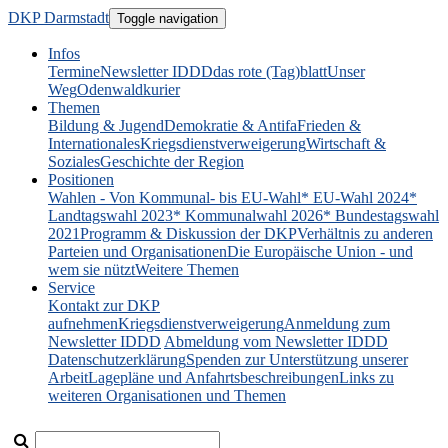
DKP Darmstadt
Toggle navigation
Infos
Termine
Newsletter IDDD
das rote (Tag)blatt
Unser
Weg
Odenwaldkurier
Themen
Bildung & Jugend
Demokratie & Antifa
Frieden &
Internationales
Kriegsdienstverweigerung
Wirtschaft &
Soziales
Geschichte der Region
Positionen
Wahlen - Von Kommunal- bis EU-Wahl
* EU-Wahl 2024
*
Landtagswahl 2023
* Kommunalwahl 2026
* Bundestagswahl
2021
Programm & Diskussion der DKP
Verhältnis zu anderen
Parteien und Organisationen
Die Europäische Union - und
wem sie nützt
Weitere Themen
Service
Kontakt zur DKP
aufnehmen
Kriegsdienstverweigerung
Anmeldung zum
Newsletter IDDD
Abmeldung vom Newsletter IDDD
Datenschutzerklärung
Spenden zur Unterstützung unserer
Arbeit
Lagepläne und Anfahrtsbeschreibungen
Links zu
weiteren Organisationen und Themen