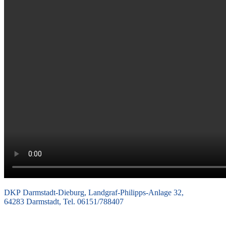
DKP Darmstadt-Dieburg, Landgraf-Philipps-Anlage 32,
64283 Darmstadt, Tel. 06151/788407