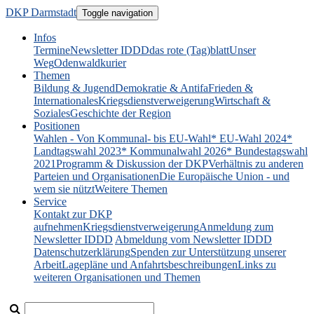
DKP Darmstadt
Toggle navigation
Infos
Termine
Newsletter IDDD
das rote (Tag)blatt
Unser
Weg
Odenwaldkurier
Themen
Bildung & Jugend
Demokratie & Antifa
Frieden &
Internationales
Kriegsdienstverweigerung
Wirtschaft &
Soziales
Geschichte der Region
Positionen
Wahlen - Von Kommunal- bis EU-Wahl
* EU-Wahl 2024
*
Landtagswahl 2023
* Kommunalwahl 2026
* Bundestagswahl
2021
Programm & Diskussion der DKP
Verhältnis zu anderen
Parteien und Organisationen
Die Europäische Union - und
wem sie nützt
Weitere Themen
Service
Kontakt zur DKP
aufnehmen
Kriegsdienstverweigerung
Anmeldung zum
Newsletter IDDD
Abmeldung vom Newsletter IDDD
Datenschutzerklärung
Spenden zur Unterstützung unserer
Arbeit
Lagepläne und Anfahrtsbeschreibungen
Links zu
weiteren Organisationen und Themen