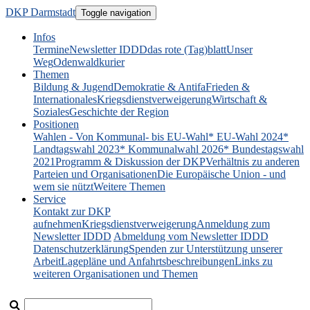
DKP Darmstadt
Toggle navigation
Infos
Termine
Newsletter IDDD
das rote (Tag)blatt
Unser
Weg
Odenwaldkurier
Themen
Bildung & Jugend
Demokratie & Antifa
Frieden &
Internationales
Kriegsdienstverweigerung
Wirtschaft &
Soziales
Geschichte der Region
Positionen
Wahlen - Von Kommunal- bis EU-Wahl
* EU-Wahl 2024
*
Landtagswahl 2023
* Kommunalwahl 2026
* Bundestagswahl
2021
Programm & Diskussion der DKP
Verhältnis zu anderen
Parteien und Organisationen
Die Europäische Union - und
wem sie nützt
Weitere Themen
Service
Kontakt zur DKP
aufnehmen
Kriegsdienstverweigerung
Anmeldung zum
Newsletter IDDD
Abmeldung vom Newsletter IDDD
Datenschutzerklärung
Spenden zur Unterstützung unserer
Arbeit
Lagepläne und Anfahrtsbeschreibungen
Links zu
weiteren Organisationen und Themen