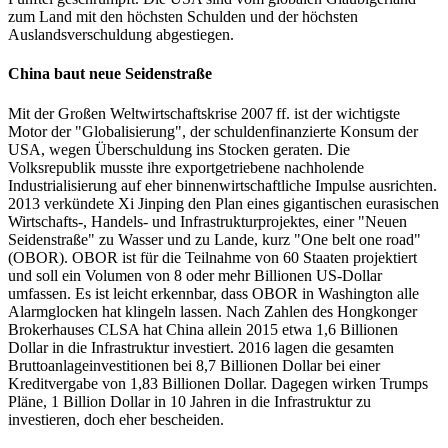
zum Land mit den höchsten Schulden und der höchsten
Auslandsverschuldung abgestiegen.
China baut neue Seidenstraße
Mit der Großen Weltwirtschaftskrise 2007 ff. ist der wichtigste
Motor der "Globalisierung", der schuldenfinanzierte Konsum der
USA, wegen Überschuldung ins Stocken geraten. Die
Volksrepublik musste ihre exportgetriebene nachholende
Industrialisierung auf eher binnenwirtschaftliche Impulse ausrichten.
2013 verkündete Xi Jinping den Plan eines gigantischen eurasischen
Wirtschafts-, Handels- und Infrastrukturprojektes, einer "Neuen
Seidenstraße" zu Wasser und zu Lande, kurz "One belt one road"
(OBOR). OBOR ist für die Teilnahme von 60 Staaten projektiert
und soll ein Volumen von 8 oder mehr Billionen US-Dollar
umfassen. Es ist leicht erkennbar, dass OBOR in Washington alle
Alarmglocken hat klingeln lassen. Nach Zahlen des Hongkonger
Brokerhauses CLSA hat China allein 2015 etwa 1,6 Billionen
Dollar in die Infrastruktur investiert. 2016 lagen die gesamten
Bruttoanlageinvestitionen bei 8,7 Billionen Dollar bei einer
Kreditvergabe von 1,83 Billionen Dollar. Dagegen wirken Trumps
Pläne, 1 Billion Dollar in 10 Jahren in die Infrastruktur zu
investieren, doch eher bescheiden.