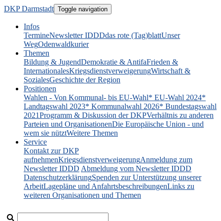
DKP Darmstadt
Toggle navigation
Infos
Termine
Newsletter IDDD
das rote (Tag)blatt
Unser
Weg
Odenwaldkurier
Themen
Bildung & Jugend
Demokratie & Antifa
Frieden &
Internationales
Kriegsdienstverweigerung
Wirtschaft &
Soziales
Geschichte der Region
Positionen
Wahlen - Von Kommunal- bis EU-Wahl
* EU-Wahl 2024
*
Landtagswahl 2023
* Kommunalwahl 2026
* Bundestagswahl
2021
Programm & Diskussion der DKP
Verhältnis zu anderen
Parteien und Organisationen
Die Europäische Union - und
wem sie nützt
Weitere Themen
Service
Kontakt zur DKP
aufnehmen
Kriegsdienstverweigerung
Anmeldung zum
Newsletter IDDD
Abmeldung vom Newsletter IDDD
Datenschutzerklärung
Spenden zur Unterstützung unserer
Arbeit
Lagepläne und Anfahrtsbeschreibungen
Links zu
weiteren Organisationen und Themen