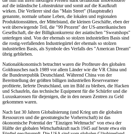
die nun mit ihren niedrigen Preisen stark deflationär insbesondere
auf die inländische Lohnstruktur und somit auf die Kaufkraft
wirken. Die Verlierer sind das "Main Street" (Hauptstraße)
genannte, normale urbane Leben, die lokalen und regionalen
Produktionsstätten, der Mittelstand, die kleinen Geschäfte, eben der
weit überwiegende Teil, die "99 Prozent" der US-amerikanischen
Gesellschaft, die der Billigkonkurrenz der asiatischen "Sweatshops"
unterlegen sind. Von der ehemals so stolzen industriellen Basis sind
die rostig-verfallenden Industriegürtel der ehemals so stolzen
industriellen Basis, als Symbole des Verfalls des "American Dream"
übrig geblieben.
Nationalökonomisch betrachtet waren die Profiteure des globalen
Goldrausches nach 1989 vor allem Länder wie die VR China und
die Bundesrepublik Deutschland. Während China von der
Bereitstellung der größten billigen industriellen Reservearmee
profitierte, lieferte Deutschland, um im Bild zu bleiben, die Hacken
und Schaufeln, das technische Equipment für die Schürfer und die
Luxuskarossen für diejenigen, die in den neuen Zentren zu Geld
gekommen waren.
Nach fast 30 Jahren Globalisierung (und Krieg um die globalen
Ressourcen und die geostrategische Vorherrschaft) ist das
ökonomische Potential der "Einzigen Weltmacht" von etwa der
Hälfte der globalen Wirtschaftskraft nach 1945 auf heute etwa ein
Fünftel geschrumpft. Die USA sind vom globalen Gläubigerland