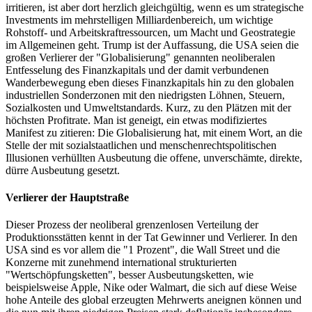
irritieren, ist aber dort herzlich gleichgültig, wenn es um strategische
Investments im mehrstelligen Milliardenbereich, um wichtige
Rohstoff- und Arbeitskraftressourcen, um Macht und Geostrategie
im Allgemeinen geht. Trump ist der Auffassung, die USA seien die
großen Verlierer der "Globalisierung" genannten neoliberalen
Entfesselung des Finanzkapitals und der damit verbundenen
Wanderbewegung eben dieses Finanzkapitals hin zu den globalen
industriellen Sonderzonen mit den niedrigsten Löhnen, Steuern,
Sozialkosten und Umweltstandards. Kurz, zu den Plätzen mit der
höchsten Profitrate. Man ist geneigt, ein etwas modifiziertes
Manifest zu zitieren: Die Globalisierung hat, mit einem Wort, an die
Stelle der mit sozialstaatlichen und menschenrechtspolitischen
Illusionen verhüllten Ausbeutung die offene, unverschämte, direkte,
dürre Ausbeutung gesetzt.
Verlierer der Hauptstraße
Dieser Prozess der neoliberal grenzenlosen Verteilung der
Produktionsstätten kennt in der Tat Gewinner und Verlierer. In den
USA sind es vor allem die "1 Prozent", die Wall Street und die
Konzerne mit zunehmend international strukturierten
"Wertschöpfungsketten", besser Ausbeutungsketten, wie
beispielsweise Apple, Nike oder Wal­mart, die sich auf diese Weise
hohe Anteile des global erzeugten Mehrwerts aneignen können und