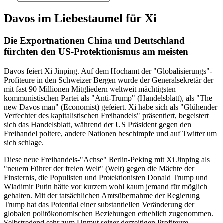
Davos im Liebestaumel für Xi
Die Exportnationen China und Deutschland
fürchten den US-Protektionismus am meisten
Davos feiert Xi Jinping. Auf dem Hochamt der "Globalisierungs"-
Profiteure in den Schweizer Bergen wurde der Generalsekretär der
mit fast 90 Millionen Mitgliedern weltweit mächtigsten
kommunistischen Partei als "Anti-Trump" (Handelsblatt), als "The
new Davos man" (Economist) gefeiert. Xi habe sich als "Glühender
Verfechter des kapitalistischen Freihandels" präsentiert, begeistert
sich das Handelsblatt, während der US Präsident gegen den
Freihandel poltere, andere Nationen beschimpfe und auf Twitter um
sich schlage.
Diese neue Freihandels-"Achse" Berlin-Peking mit Xi Jinping als
"neuem Führer der freien Welt" (Welt) gegen die Mächte der
Finsternis, die Populisten und Protektionisten Donald Trump und
Wladimir Putin hätte vor kurzem wohl kaum jemand für möglich
gehalten. Mit der tatsächlichen Amtsübernahme der Regierung
Trump hat das Potential einer substantiellen Veränderung der
globalen politökonomischen Beziehungen erheblich zugenommen.
Selbstredend sehr zum Unmut seiner derzeitigen Profiteure.