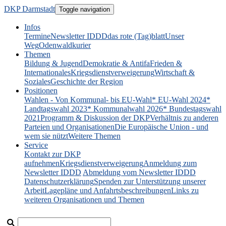
DKP Darmstadt
Toggle navigation
Infos
Termine
Newsletter IDDD
das rote (Tag)blatt
Unser
Weg
Odenwaldkurier
Themen
Bildung & Jugend
Demokratie & Antifa
Frieden &
Internationales
Kriegsdienstverweigerung
Wirtschaft &
Soziales
Geschichte der Region
Positionen
Wahlen - Von Kommunal- bis EU-Wahl
* EU-Wahl 2024
*
Landtagswahl 2023
* Kommunalwahl 2026
* Bundestagswahl
2021
Programm & Diskussion der DKP
Verhältnis zu anderen
Parteien und Organisationen
Die Europäische Union - und
wem sie nützt
Weitere Themen
Service
Kontakt zur DKP
aufnehmen
Kriegsdienstverweigerung
Anmeldung zum
Newsletter IDDD
Abmeldung vom Newsletter IDDD
Datenschutzerklärung
Spenden zur Unterstützung unserer
Arbeit
Lagepläne und Anfahrtsbeschreibungen
Links zu
weiteren Organisationen und Themen