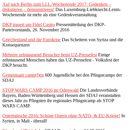
Auf nach Berlin zum LLL-Wochenende 2017: Gedenken –
diskutieren – demonstrieren!
Das Luxemburg-Liebknecht-Lenin-
Wochenende ist mehr als eine Gedenkveranstaltung
DKP trauert um Fidel Castro
Pressemitteilung des DKP-
Parteivorstands, 26. November 2016
Griechenland und die Eurokrise
Das Scheitern von Syriza und die
Konsequenzen
Mehrere zehntausend Besucher beim UZ-Pressefest
Einige
zehntausend Menschen haben das UZ-Pressefest - Volksfest der
DKP besucht.
Gemeinsam camp(f)en
600 Jugendliche bei den Pfingstcamps der
SDAJ
STOP WARS CAMP 2016 im Odenwald
Die Landesverbände
Bayern, Baden-Württemberg und Hessen der SDAJ veranstalten
dieses Jahr zu Pfingsten ihr regionales Pfingstcamp als STOP
WARS CAMP.
Ostermärsche 2016: Schöne Ostern ohne NATO- & EU-Kriege!
In
Syrien, in Mali - überall!