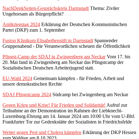
NachDenkSeiten-Gesprächskreis Darmstadt
Thema: Ziviler
Ungehorsam als Bürgerpflicht?
Antikriegstag 2024
Erklärung der Deutschen Kommunistischen
Partei (DKP) zum 1. September
Fusion Klinikum Elisabethenstift in Darmstadt
Spannender
Gruppenabend - Die Verantwortlichen scheuen die Öffentlichkeit
Pfingst-Camp der SDAJ in Zwingenberg am Neckar
Vom 17. bis
20. Mai fand in Zwingenberg am Neckar das Pfingstcamp der
Sozialistischen Deutschen Arbeiterjugend statt.
EU-Wahl 2024
Gemeinsam kämpfen - für Frieden, Arbeit und
unsere demokratischen Rechte
SDAJ Pfingstcamp 2024
Südcamp bei Zwingenberg am Neckar
Gegen Krieg und Krise! Für Frieden und Solidarität!
Aufruf zur
Teilnahme an der Demonstration im Rahmen der Liebknecht-
Luxemburg-Ehrung am 14. Januar 2024 um 10:00 Uhr vom U-Bhf.
Frankfurter Tor zur Gedenkstätte der Sozialisten in Friedrichsfelde
Weiter gegen Pest und Cholera kämpfen
Erklärung der DKP Hessen
zum Wahltag am 8.10.2023