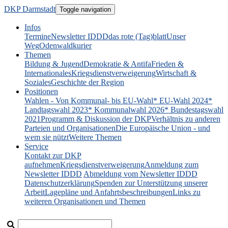
DKP Darmstadt
Toggle navigation
Infos
Termine
Newsletter IDDD
das rote (Tag)blatt
Unser
Weg
Odenwaldkurier
Themen
Bildung & Jugend
Demokratie & Antifa
Frieden &
Internationales
Kriegsdienstverweigerung
Wirtschaft &
Soziales
Geschichte der Region
Positionen
Wahlen - Von Kommunal- bis EU-Wahl
* EU-Wahl 2024
*
Landtagswahl 2023
* Kommunalwahl 2026
* Bundestagswahl
2021
Programm & Diskussion der DKP
Verhältnis zu anderen
Parteien und Organisationen
Die Europäische Union - und
wem sie nützt
Weitere Themen
Service
Kontakt zur DKP
aufnehmen
Kriegsdienstverweigerung
Anmeldung zum
Newsletter IDDD
Abmeldung vom Newsletter IDDD
Datenschutzerklärung
Spenden zur Unterstützung unserer
Arbeit
Lagepläne und Anfahrtsbeschreibungen
Links zu
weiteren Organisationen und Themen