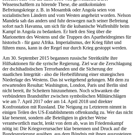
Wissenschaftlern zu hörende These, die antikolonialen
Befreiungskriege z. B. in Mosambik oder Angola seien von
sozialistischen Ländern und vom Westen angeheizt worden. Nelson
Mandela sah das anders und fuhr deswegen nach seiner Befreiung
sofort nach Havanna, um sich für die kubanische Waffenhilfe beim
Kampf in Angola zu bedanken. Er hielt den Sieg über die
Marionetten des Westens und die Truppen des Apartheidregimes für
historisch - für ganz Afrika. Imperialismus, der Krieg führt und
führen muss, kann in der Regel nur durch Krieg gestoppt werden.
Am 30. September 2015 begannen russische Streitkräfte ihre
Hilfsaktionen für die syrische Regierung. Ziel war die Zerschlagung
der dschihadistischen Terrorbanden und die Sicherung der
staatlichen Integrität - also die Herbeiführung einer strategischen
Niederlage des Westens. Das ist weitgehend gelungen. Mit dem zu
erwartenden Resultat: Washington, London, Paris und Berlin sind
nicht bereit, ihr Scheitern hinzunehmen. Noch schwanken die
verbündeten Brandstifter zwischen symbolischen Militärschlägen
wie am 7. April 2017 oder am 14. April 2018 und direkter
Konfrontation mit Russland. Die Neigung zu Letzterem nimmt in
einigen Teilen des US-Establishments offenkundig zu. Wer das nicht
klar benennt, sondern alle Beteiligten in gleicher Weise
verantwortlich macht, lenkt von dem ab, was im Friedenskampf
nötig ist: Die Kriegsverursacher klar benennen und Druck auf die
Bundesregierung ausüben, aus dem Bündnis mit ihnen auszusteigen.