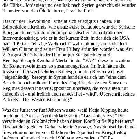
die Türkei, Jordanien und den Irak nach Syrien gebracht, sie wurden
finanziert von den Öldiktaturen, Israel half mit.
Das mit der "Revolution" scheint sich erledigt zu haben. Ein
Bürgerkrieg allerdings, wie ersatzweise behauptet, war der Syrische
Krieg auch nie, sondern ein imperialistischer "demokratischer"
Interventionskrieg, wie er in der kurzen Zeit, in der sich die USA
nach 1990 als "einzige Weltmacht" wahrnahmen, von Präsident
William Clinton und seiner Frau Hillary erfunden worden war. Am
2. August 2013 hatte der Hamburger Staatsrechtler und
Rechtsphilosoph Reinhard Merkel in der "FAZ" diese Innovation
für Konterrevolutionen so zusammengefasst: Im Irak hätten die
Invasoren bei wechselndem Kriegsgrund den Regimewechsel
"eigenhändig" besorgt, in Syrien handele es sich um "eine dem
Anschein nach mildere Form des Eingriffs, da sie den Sturz des
Regimes dessen innerer Opposition überlässt, die von außen nur
aufgerüstet - und freilich auch angestiftet - wird". Überschrift seines
Artikels: "Der Westen ist schuldig."
Was der Jurist vor fünf Jahren wusste, weiß Katja Kipping heute
noch nicht. Am 12. April erklärte sie im "Taz"-Interview: "Die
verschiedenen Großmächte haben diesen Konflikt fleißig befeuert."
Das hat den gleichen Gehalt wie die Aussage, Nazideutschland und
Sowjetunion hätten vor 80 Jahren den Spanischen Krieg fleißig
befeuert oder wie die nach 1990 von gewendeten DDR-