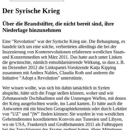
Der Syrische Krieg
Über die Brandstifter, die nicht bereit sind, ihre
Niederlage hinzunehmen
Eine "Revolution" war der Syrische Krieg nie. Die Behauptung, es
handele sich um eine solche, verbreiteten allerdings die bei der
Inszenierung von Konterrevolutionen erfahrenen westlichen Staats-
und Konzernmedien seit März 2011. Das hatte auch unter Linken
die gewünschte, nämlich entsolidarisierende Wirkung, so dass z. B.
im Dezember 2012 die Linkspartei-Vorsitzende Katja Kipping
zusammen mit Andrea Nahles, Claudia Roth und anderen die
Initiative "Adopt a Revolution" unterstützte.
Wer wissen wollte, was sich bis dahin tatsächlich in Syrien
abspielte, hätte sich die Frage stellen können, woher und wie
Zehntausende Dschihadisten und die Unmengen Waffen, mit denen
der Krieg ausgefochten wurde, ins Land kamen. Er hätte auch die
Antworten mit ein bisschen Geographiekenntnis oder durch Lektüre
von "UZ" und "jW" finden können: Sie wurden in von westlichen
Geheimdiensten koordinierten Konvois aus Tunesien und Libyen,
wo sie USA, Frankreich und Großbritannien 2011 als Fußtruppen
bei der Zerschlagung des Staates gedient hatten, übers Mittelmeer,