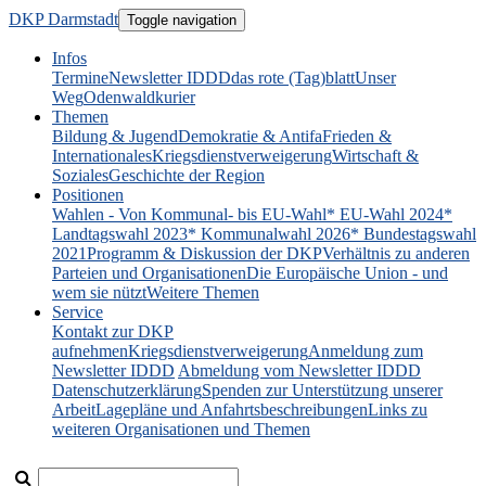
DKP Darmstadt
Toggle navigation
Infos
Termine
Newsletter IDDD
das rote (Tag)blatt
Unser
Weg
Odenwaldkurier
Themen
Bildung & Jugend
Demokratie & Antifa
Frieden &
Internationales
Kriegsdienstverweigerung
Wirtschaft &
Soziales
Geschichte der Region
Positionen
Wahlen - Von Kommunal- bis EU-Wahl
* EU-Wahl 2024
*
Landtagswahl 2023
* Kommunalwahl 2026
* Bundestagswahl
2021
Programm & Diskussion der DKP
Verhältnis zu anderen
Parteien und Organisationen
Die Europäische Union - und
wem sie nützt
Weitere Themen
Service
Kontakt zur DKP
aufnehmen
Kriegsdienstverweigerung
Anmeldung zum
Newsletter IDDD
Abmeldung vom Newsletter IDDD
Datenschutzerklärung
Spenden zur Unterstützung unserer
Arbeit
Lagepläne und Anfahrtsbeschreibungen
Links zu
weiteren Organisationen und Themen