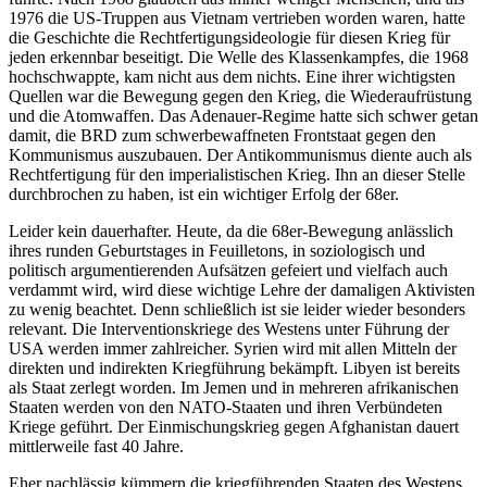
1976 die US-Truppen aus Vietnam vertrieben worden waren, hatte
die Geschichte die Rechtfertigungsideologie für diesen Krieg für
jeden erkennbar beseitigt. Die Welle des Klassenkampfes, die 1968
hochschwappte, kam nicht aus dem nichts. Eine ihrer wichtigsten
Quellen war die Bewegung gegen den Krieg, die Wiederaufrüstung
und die Atomwaffen. Das Adenauer-Regime hatte sich schwer getan
damit, die BRD zum schwerbewaffneten Frontstaat gegen den
Kommunismus auszubauen. Der Antikommunismus diente auch als
Rechtfertigung für den imperialistischen Krieg. Ihn an dieser Stelle
durchbrochen zu haben, ist ein wichtiger Erfolg der 68er.
Leider kein dauerhafter. Heute, da die 68er-Bewegung anlässlich
ihres runden Geburtstages in Feuilletons, in soziologisch und
politisch argumentierenden Aufsätzen gefeiert und vielfach auch
verdammt wird, wird diese wichtige Lehre der damaligen Aktivisten
zu wenig beachtet. Denn schließlich ist sie leider wieder besonders
relevant. Die Interventionskriege des Westens unter Führung der
USA werden immer zahlreicher. Syrien wird mit allen Mitteln der
direkten und indirekten Kriegführung bekämpft. Libyen ist bereits
als Staat zerlegt worden. Im Jemen und in mehreren afrikanischen
Staaten werden von den NATO-Staaten und ihren Verbündeten
Kriege geführt. Der Einmischungskrieg gegen Afghanistan dauert
mittlerweile fast 40 Jahre.
Eher nachlässig kümmern die kriegführenden Staaten des Westens