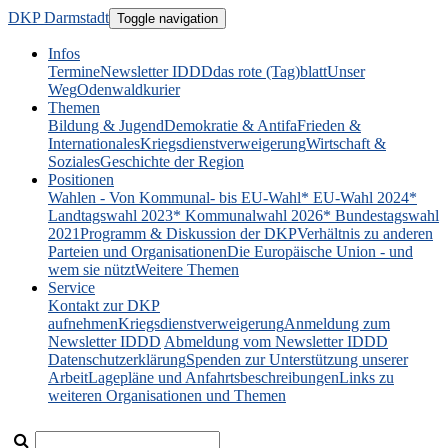
DKP Darmstadt
Toggle navigation
Infos
Termine
Newsletter IDDD
das rote (Tag)blatt
Unser
Weg
Odenwaldkurier
Themen
Bildung & Jugend
Demokratie & Antifa
Frieden &
Internationales
Kriegsdienstverweigerung
Wirtschaft &
Soziales
Geschichte der Region
Positionen
Wahlen - Von Kommunal- bis EU-Wahl
* EU-Wahl 2024
*
Landtagswahl 2023
* Kommunalwahl 2026
* Bundestagswahl
2021
Programm & Diskussion der DKP
Verhältnis zu anderen
Parteien und Organisationen
Die Europäische Union - und
wem sie nützt
Weitere Themen
Service
Kontakt zur DKP
aufnehmen
Kriegsdienstverweigerung
Anmeldung zum
Newsletter IDDD
Abmeldung vom Newsletter IDDD
Datenschutzerklärung
Spenden zur Unterstützung unserer
Arbeit
Lagepläne und Anfahrtsbeschreibungen
Links zu
weiteren Organisationen und Themen