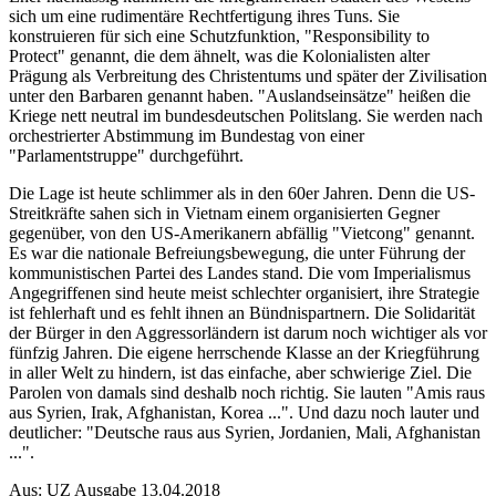
sich um eine rudimentäre Rechtfertigung ihres Tuns. Sie
konstruieren für sich eine Schutzfunktion, "Responsibility to
Protect" genannt, die dem ähnelt, was die Kolonialisten alter
Prägung als Verbreitung des Christentums und später der Zivilisation
unter den Barbaren genannt haben. "Auslandseinsätze" heißen die
Kriege nett neutral im bundesdeutschen Politslang. Sie werden nach
orchestrierter Abstimmung im Bundestag von einer
"Parlamentstruppe" durchgeführt.
Die Lage ist heute schlimmer als in den 60er Jahren. Denn die US-
Streitkräfte sahen sich in Vietnam einem organisierten Gegner
gegenüber, von den US-Amerikanern abfällig "Vietcong" genannt.
Es war die nationale Befreiungsbewegung, die unter Führung der
kommunistischen Partei des Landes stand. Die vom Imperialismus
Angegriffenen sind heute meist schlechter organisiert, ihre Strategie
ist fehlerhaft und es fehlt ihnen an Bündnispartnern. Die Solidarität
der Bürger in den Aggressorländern ist darum noch wichtiger als vor
fünfzig Jahren. Die eigene herrschende Klasse an der Kriegführung
in aller Welt zu hindern, ist das einfache, aber schwierige Ziel. Die
Parolen von damals sind deshalb noch richtig. Sie lauten "Amis raus
aus Syrien, Irak, Afghanistan, Korea ...". Und dazu noch lauter und
deutlicher: "Deutsche raus aus Syrien, Jordanien, Mali, Afghanistan
...".
Aus: UZ Ausgabe 13.04.2018