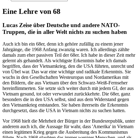
Eine Lehre von 68
Lucas Zeise über Deutsche und andere NATO-
Truppen, die in aller Welt nichts zu suchen haben
Auch ich bin ein 68er, denn ich gehöre zufällig zu einem jener
Jahrgänge, die 1968 Anfang zwanzig waren. Ich allerdings zählte
damals zum eher passiven Teil der 68er. Ich habe in dieser Zeit mehr
gelernt als gehandelt. Als wichtigste Erkenntnis habe ich damals
begriffen, dass der Vietnamkrieg, den die USA führten, unrecht und
von Übel war. Das war eine wichtige und radikale Erkenntnis. Sie
wuchs in den Gesellschaften Westeuropas und Nordamerikas mit
den Bildern, die aus Vietnam über den Schwarz-Weiß-Fernseher
hereinflimmerten. Sie setzte sich weiter durch mit jedem GI, der aus
Vietnam gesund, tot oder verwundet zurückkehrte. Die 68er, ganz
besonders die in den USA selbst, sind aus dem Widerstand gegen
den Vietnamkrieg entstanden. Sie haben ihrerseits die Erkenntnis
durchgesetzt, dass die USA in Vietnam nichts zu suchen hatten.
Vor 1968 hielt die Mehrheit der Bürger in der Bundesrepublik, unter
anderem auch ich, die Aussage für wahr, dass 'Amerika' in Vietnam
einen legitimen Krieg gegen die Ausbreitung des Kommunismus
führte. Nach 1968 glaubten das immer weniger Menschen, und als