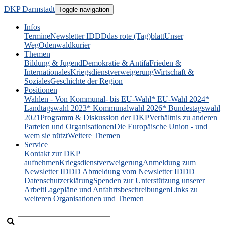
DKP Darmstadt
Toggle navigation
Infos
Termine
Newsletter IDDD
das rote (Tag)blatt
Unser
Weg
Odenwaldkurier
Themen
Bildung & Jugend
Demokratie & Antifa
Frieden &
Internationales
Kriegsdienstverweigerung
Wirtschaft &
Soziales
Geschichte der Region
Positionen
Wahlen - Von Kommunal- bis EU-Wahl
* EU-Wahl 2024
*
Landtagswahl 2023
* Kommunalwahl 2026
* Bundestagswahl
2021
Programm & Diskussion der DKP
Verhältnis zu anderen
Parteien und Organisationen
Die Europäische Union - und
wem sie nützt
Weitere Themen
Service
Kontakt zur DKP
aufnehmen
Kriegsdienstverweigerung
Anmeldung zum
Newsletter IDDD
Abmeldung vom Newsletter IDDD
Datenschutzerklärung
Spenden zur Unterstützung unserer
Arbeit
Lagepläne und Anfahrtsbeschreibungen
Links zu
weiteren Organisationen und Themen