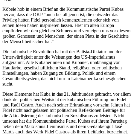
Köbele hob in einem Brief an die Kommunistische Partei Kubas
hervor, dass die DKP "auch bei all jenen ist, die entweder das
Privileg hatten Fidel persönlich kennenzulernen oder sich von
seinen Ideen haben inspirieren lassen. Hier im alten Europa
empfinden wir den gleichen Schmerz und verneigen uns vor diesem
großen Genossen und Menschen, der einen Platz in der Geschichte
der Menschheit sicher hat."
Die kubanische Revolution hat mit der Batista-Diktatur und der
Unterwürfigkeit unter die Weisungen des US-Imperialismus
aufgeräumt. Alle Kubanerinnen und Kubaner, unabhängig von
Hautfarbe, gesellschaftlichem Stand, religiösen oder politischen
Einstellungen, haben Zugang zu Bildung, Politik und einem
Gesundheitssystem, das nicht nur in Lateinamerika seinesgleichen
sucht.
Diese Elemente hat Kuba in das 21. Jahrhundert gebracht, vor allem
dank der politischen Weitsicht der kubanischen Führung um Fidel
und Raúl Castro. Auch nach seiner Erkrankung vor zehn Jahren hat
Fidel nicht nachgelassen mit politischen Reflexionen Beiträge für
die Aktualisierung des kubanischen Sozialismus zu leisten. Nicht
umsonst hat die Kommunistische Partei Kubas auf ihrem Parteitag
neben dem Marxismus-Leninismus und dem Gedankengut José
Martís auch das Werk Fidel Castros als ihren Leitfaden bezeichnet.