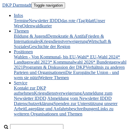
DKP Darmstadt
Toggle navigation
Infos
Termine
Newsletter IDDD
das rote (Tag)blatt
Unser
Weg
Odenwaldkurier
Themen
Bildung & Jugend
Demokratie & Antifa
Frieden &
Internationales
Kriegsdienstverweigerung
Wirtschaft &
Soziales
Geschichte der Region
Positionen
Wahlen - Von Kommunal- bis EU-Wahl
* EU-Wahl 2024
*
Landtagswahl 2023
* Kommunalwahl 2026
* Bundestagswahl
2021
Programm & Diskussion der DKP
Verhältnis zu anderen
Parteien und Organisationen
Die Europäische Union - und
wem sie nützt
Weitere Themen
Service
Kontakt zur DKP
aufnehmen
Kriegsdienstverweigerung
Anmeldung zum
Newsletter IDDD
Abmeldung vom Newsletter IDDD
Datenschutzerklärung
Spenden zur Unterstützung unserer
Arbeit
Lagepläne und Anfahrtsbeschreibungen
Links zu
weiteren Organisationen und Themen