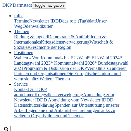
DKP Darmstadt
Toggle navigation
Infos
Termine
Newsletter IDDD
das rote (Tag)blatt
Unser
Weg
Odenwaldkurier
Themen
Bildung & Jugend
Demokratie & Antifa
Frieden &
Internationales
Kriegsdienstverweigerung
Wirtschaft &
Soziales
Geschichte der Region
Positionen
Wahlen - Von Kommunal- bis EU-Wahl
* EU-Wahl 2024
*
Landtagswahl 2023
* Kommunalwahl 2026
* Bundestagswahl
2021
Programm & Diskussion der DKP
Verhältnis zu anderen
Parteien und Organisationen
Die Europäische Union - und
wem sie nützt
Weitere Themen
Service
Kontakt zur DKP
aufnehmen
Kriegsdienstverweigerung
Anmeldung zum
Newsletter IDDD
Abmeldung vom Newsletter IDDD
Datenschutzerklärung
Spenden zur Unterstützung unserer
Arbeit
Lagepläne und Anfahrtsbeschreibungen
Links zu
weiteren Organisationen und Themen