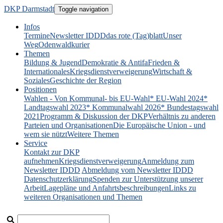
DKP Darmstadt
Toggle navigation
Infos
Termine
Newsletter IDDD
das rote (Tag)blatt
Unser
Weg
Odenwaldkurier
Themen
Bildung & Jugend
Demokratie & Antifa
Frieden &
Internationales
Kriegsdienstverweigerung
Wirtschaft &
Soziales
Geschichte der Region
Positionen
Wahlen - Von Kommunal- bis EU-Wahl
* EU-Wahl 2024
*
Landtagswahl 2023
* Kommunalwahl 2026
* Bundestagswahl
2021
Programm & Diskussion der DKP
Verhältnis zu anderen
Parteien und Organisationen
Die Europäische Union - und
wem sie nützt
Weitere Themen
Service
Kontakt zur DKP
aufnehmen
Kriegsdienstverweigerung
Anmeldung zum
Newsletter IDDD
Abmeldung vom Newsletter IDDD
Datenschutzerklärung
Spenden zur Unterstützung unserer
Arbeit
Lagepläne und Anfahrtsbeschreibungen
Links zu
weiteren Organisationen und Themen