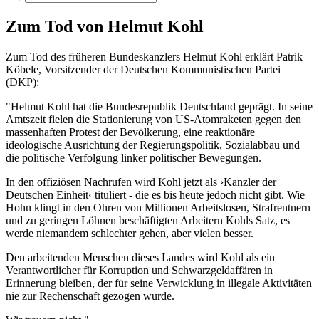
Zum Tod von Helmut Kohl
Zum Tod des früheren Bundeskanzlers Helmut Kohl erklärt Patrik
Köbele, Vorsitzender der Deutschen Kommunistischen Partei
(DKP):
"Helmut Kohl hat die Bundesrepublik Deutschland geprägt. In seine
Amtszeit fielen die Stationierung von US-Atomraketen gegen den
massenhaften Protest der Bevölkerung, eine reaktionäre
ideologische Ausrichtung der Regierungspolitik, Sozialabbau und
die politische Verfolgung linker politischer Bewegungen.
In den offiziösen Nachrufen wird Kohl jetzt als ›Kanzler der
Deutschen Einheit‹ tituliert - die es bis heute jedoch nicht gibt. Wie
Hohn klingt in den Ohren von Millionen Arbeitslosen, Strafrentnern
und zu geringen Löhnen beschäftigten Arbeitern Kohls Satz, es
werde niemandem schlechter gehen, aber vielen besser.
Den arbeitenden Menschen dieses Landes wird Kohl als ein
Verantwortlicher für Korruption und Schwarzgeldaffären in
Erinnerung bleiben, der für seine Verwicklung in illegale Aktivitäten
nie zur Rechenschaft gezogen wurde.