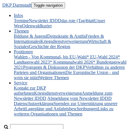
DKP Darmstadt
Toggle navigation
Infos
Termine
Newsletter IDDD
das rote (Tag)blatt
Unser
Weg
Odenwaldkurier
Themen
Bildung & Jugend
Demokratie & Antifa
Frieden &
Internationales
Kriegsdienstverweigerung
Wirtschaft &
Soziales
Geschichte der Region
Positionen
Wahlen - Von Kommunal- bis EU-Wahl
* EU-Wahl 2024
*
Landtagswahl 2023
* Kommunalwahl 2026
* Bundestagswahl
2021
Programm & Diskussion der DKP
Verhältnis zu anderen
Parteien und Organisationen
Die Europäische Union - und
wem sie nützt
Weitere Themen
Service
Kontakt zur DKP
aufnehmen
Kriegsdienstverweigerung
Anmeldung zum
Newsletter IDDD
Abmeldung vom Newsletter IDDD
Datenschutzerklärung
Spenden zur Unterstützung unserer
Arbeit
Lagepläne und Anfahrtsbeschreibungen
Links zu
weiteren Organisationen und Themen