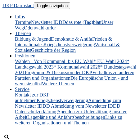
DKP Darmstadt
Toggle navigation
Infos
Termine
Newsletter IDDD
das rote (Tag)blatt
Unser
Weg
Odenwaldkurier
Themen
Bildung & Jugend
Demokratie & Antifa
Frieden &
Internationales
Kriegsdienstverweigerung
Wirtschaft &
Soziales
Geschichte der Region
Positionen
Wahlen - Von Kommunal- bis EU-Wahl
* EU-Wahl 2024
*
Landtagswahl 2023
* Kommunalwahl 2026
* Bundestagswahl
2021
Programm & Diskussion der DKP
Verhältnis zu anderen
Parteien und Organisationen
Die Europäische Union - und
wem sie nützt
Weitere Themen
Service
Kontakt zur DKP
aufnehmen
Kriegsdienstverweigerung
Anmeldung zum
Newsletter IDDD
Abmeldung vom Newsletter IDDD
Datenschutzerklärung
Spenden zur Unterstützung unserer
Arbeit
Lagepläne und Anfahrtsbeschreibungen
Links zu
weiteren Organisationen und Themen