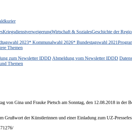
ldkurier
es
Kriegsdienstverweigerung
Wirtschaft & Soziales
Geschichte der Regi
dtagswahl 2023
* Kommunalwahl 2026
* Bundestagswahl 2021
Progra
tere Themen
ung zum Newsletter IDDD
Abmeldung vom Newsletter IDDD
Datens
n und Themen
tag von Gina und Frauke Pietsch am Sonntag, den 12.08.2018 in der 
inem Grußwort der Künstlerinnen und einer Einladung zum UZ-Pressefes
571276/