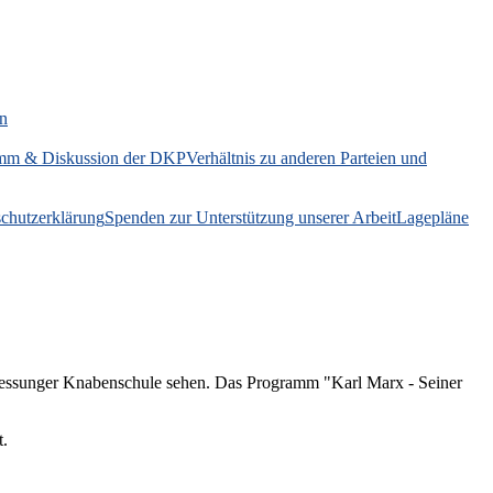
on
mm & Diskussion der DKP
Verhältnis zu anderen Parteien und
chutzerklärung
Spenden zur Unterstützung unserer Arbeit
Lagepläne
Bessunger Knabenschule sehen. Das Programm "Karl Marx - Seiner
t.