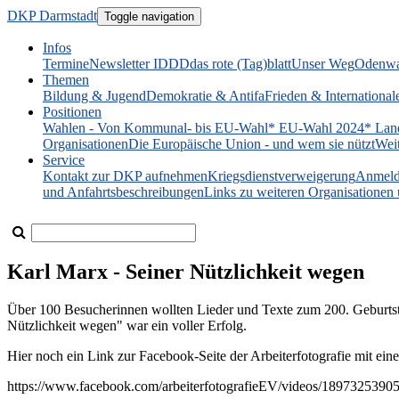
DKP Darmstadt
Toggle navigation
Infos
Termine
Newsletter IDDD
das rote (Tag)blatt
Unser Weg
Odenwa
Themen
Bildung & Jugend
Demokratie & Antifa
Frieden & International
Positionen
Wahlen - Von Kommunal- bis EU-Wahl
* EU-Wahl 2024
* Lan
Organisationen
Die Europäische Union - und wem sie nützt
Wei
Service
Kontakt zur DKP aufnehmen
Kriegsdienstverweigerung
Anmeld
und Anfahrtsbeschreibungen
Links zu weiteren Organisatione
Karl Marx - Seiner Nützlichkeit wegen
Über 100 Besucherinnen wollten Lieder und Texte zum 200. Geburts
Nützlichkeit wegen" war ein voller Erfolg.
Hier noch ein Link zur Facebook-Seite der Arbeiterfotografie mit e
https://www.facebook.com/arbeiterfotografieEV/videos/1897325390