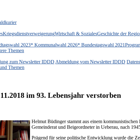
ldkurier
es
Kriegsdienstverweigerung
Wirtschaft & Soziales
Geschichte der Regi
dtagswahl 2023
* Kommunalwahl 2026
* Bundestagswahl 2021
Progra
tere Themen
ung zum Newsletter IDDD
Abmeldung vom Newsletter IDDD
Datens
n und Themen
11.2018 im 93. Lebensjahr verstorben
Helmut Büdinger stammt aus einem kommunistischen E
Gemeinderat und Beigeordneter in Ueberau, nach 1945
Prägend für seine politische Entwicklung wurde die Z