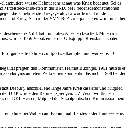
l amputiert, wusste Helmut sehr genau was Krieg bedeutet. Sei es
nd Mittelstreckenraketen in der BRD, bei Friedensdemonstrationen
 gegen die zunehmende Kriegsgefahr: Er wurde nicht müde
smus und Krieg. Sich in der VVN-BdA zu organisieren war ihm daher
 Landesebene des VdK hat ihm hohes Ansehen beschert. Mitten im
us, wird er 1956 Vorsitzender der Ortsgruppe Brensbach, später
 Er organisierte Fahrten zu Sportwettkämpfen und war selbst 16-
llegalität prägten den Kommunisten Helmut Büdinger. 1961 musste er
s Gefängnis antreten. Zerbrechen konnte ihn das nicht, 1968 bei der
adt-Dieburg, anschließend lange Jahre Kreiskassierer und Mitglied
 in der DKP würde den Rahmen sprengen. UZ-Verantwortlicher in
eises der DKP Hessen, Mitglied der Sozialpolitischen Kommission beim
UZ, Teilnahme bei Wahlen auf Kommunal-,Landes- oder Bundesebene.