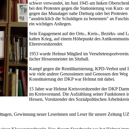
schwer verwundet, im Juni 1945 am linken Oberschenke
bei den Protesten gegen die Stationierung von Kurz- u
gegen das Munalager nahe Dieburg oder bei Protesten
"ausdrücklich die Schuldigen zu benennen" an Faschi
ein wichtiges Anliegen.
Sein Engagement auf der Orts-, Kreis-, Bezirks- und
kalten Krieg, auf einem Höhepunkt des Antikommunism
Ehrenvorsitzender.
1953 wurde Helmut Mitglied im Versehrtensportverein.
facher Hessenmeister im Sitzball.
Kampf gegen die Remilitarisierung, KPD-Verbot und I
wie viele andere Genossinnen und Genossen den Weg in
Konstituierung der DKP war Helmut mit dabei.
15 Jahre war Helmut Kreisvorsitzender der DKP Darmst
im Kreisvorstand. Die Aufzählung seiner Funktionen
Hessen, Vorsitzender des Sozialpolitischen Arbeitskr
lttagen, Gewinnung neuer Leserinnen und Leser für unsere Zeitung 