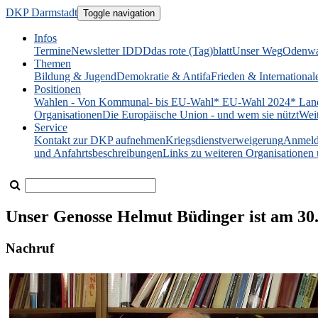
DKP Darmstadt
Toggle navigation
Infos
Termine
Newsletter IDDD
das rote (Tag)blatt
Unser Weg
Odenwa
Themen
Bildung & Jugend
Demokratie & Antifa
Frieden & International
Positionen
Wahlen - Von Kommunal- bis EU-Wahl
* EU-Wahl 2024
* Lan
Organisationen
Die Europäische Union - und wem sie nützt
Wei
Service
Kontakt zur DKP aufnehmen
Kriegsdienstverweigerung
Anmeld
und Anfahrtsbeschreibungen
Links zu weiteren Organisatione
Unser Genosse Helmut Büdinger ist am 30.
Nachruf