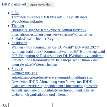
DKP Darmstadt
Toggle navigation
Infos
Termine
Newsletter IDDD
das rote (Tag)blatt
Unser
Weg
Odenwaldkurier
Themen
Bildung & Jugend
Demokratie & Antifa
Frieden &
Internationales
Kriegsdienstverweigerung
Wirtschaft &
Soziales
Geschichte der Region
Positionen
Wahlen - Von Kommunal- bis EU-Wahl
* EU-Wahl 2024
*
Landtagswahl 2023
* Kommunalwahl 2026
* Bundestagswahl
2021
Programm & Diskussion der DKP
Verhältnis zu anderen
Parteien und Organisationen
Die Europäische Union - und
wem sie nützt
Weitere Themen
Service
Kontakt zur DKP
aufnehmen
Kriegsdienstverweigerung
Anmeldung zum
Newsletter IDDD
Abmeldung vom Newsletter IDDD
Datenschutzerklärung
Spenden zur Unterstützung unserer
Arbeit
Lagepläne und Anfahrtsbeschreibungen
Links zu
weiteren Organisationen und Themen