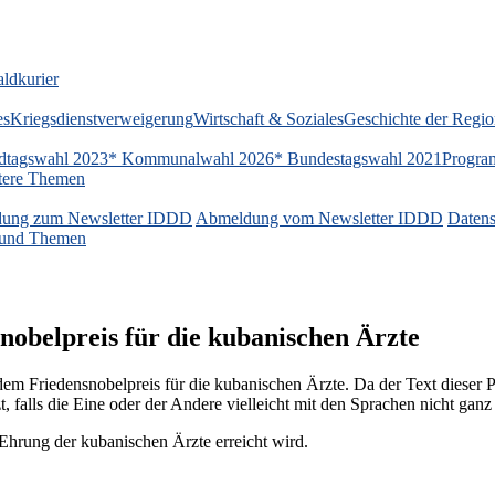
ldkurier
es
Kriegsdienstverweigerung
Wirtschaft & Soziales
Geschichte der Regi
dtagswahl 2023
* Kommunalwahl 2026
* Bundestagswahl 2021
Progra
tere Themen
ung zum Newsletter IDDD
Abmeldung vom Newsletter IDDD
Datens
n und Themen
nobelpreis für die kubanischen Ärzte
m Friedensnobelpreis für die kubanischen Ärzte. Da der Text dieser Pet
falls die Eine oder der Andere vielleicht mit den Sprachen nicht ganz v
ie Ehrung der kubanischen Ärzte erreicht wird.