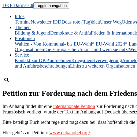
DKP Darmstadt
Toggle navigation
Infos
Termine
Newsletter IDDD
das rote (Tag)blatt
Unser Weg
Odenwa
Themen
Bildung & Jugend
Demokratie & Antifa
Frieden & International
Positionen
Wahlen - Von Kommunal- bis EU-Wahl
* EU-Wahl 2024
* Lan
Organisationen
Die Europäische Union - und wem sie nützt
Wei
Service
Kontakt zur DKP aufnehmen
Kriegsdienstverweigerung
Anmeld
und Anfahrtsbeschreibungen
Links zu weiteren Organisatione
Petition zur Forderung nach dem Friedens
Im Anhang findet ihr eine
internationale Petition
zur Forderung nach de
Französisch vorliegt, wurde der Text im Anhang auf Deutsch übersetzt, 
Bitte beteiligt Euch recht rege und tragt dazu bei, dass hoffentlich d
Hier geht’s zur Petition:
www.cubanobel.org/