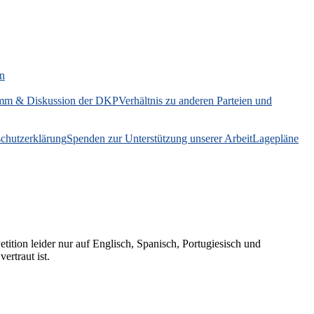
on
mm & Diskussion der DKP
Verhältnis zu anderen Parteien und
chutzerklärung
Spenden zur Unterstützung unserer Arbeit
Lagepläne
ition leider nur auf Englisch, Spanisch, Portugiesisch und
ertraut ist.