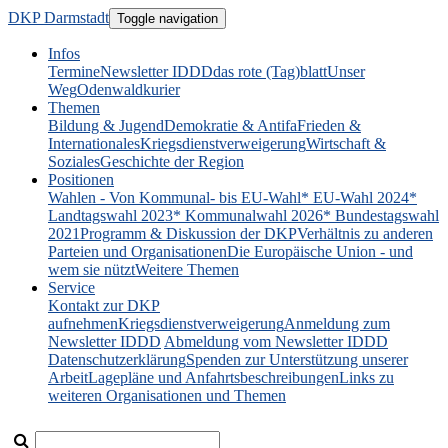
DKP Darmstadt
Toggle navigation
Infos
Termine
Newsletter IDDD
das rote (Tag)blatt
Unser
Weg
Odenwaldkurier
Themen
Bildung & Jugend
Demokratie & Antifa
Frieden &
Internationales
Kriegsdienstverweigerung
Wirtschaft &
Soziales
Geschichte der Region
Positionen
Wahlen - Von Kommunal- bis EU-Wahl
* EU-Wahl 2024
*
Landtagswahl 2023
* Kommunalwahl 2026
* Bundestagswahl
2021
Programm & Diskussion der DKP
Verhältnis zu anderen
Parteien und Organisationen
Die Europäische Union - und
wem sie nützt
Weitere Themen
Service
Kontakt zur DKP
aufnehmen
Kriegsdienstverweigerung
Anmeldung zum
Newsletter IDDD
Abmeldung vom Newsletter IDDD
Datenschutzerklärung
Spenden zur Unterstützung unserer
Arbeit
Lagepläne und Anfahrtsbeschreibungen
Links zu
weiteren Organisationen und Themen