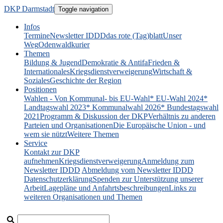
DKP Darmstadt
Toggle navigation
Infos
Termine
Newsletter IDDD
das rote (Tag)blatt
Unser
Weg
Odenwaldkurier
Themen
Bildung & Jugend
Demokratie & Antifa
Frieden &
Internationales
Kriegsdienstverweigerung
Wirtschaft &
Soziales
Geschichte der Region
Positionen
Wahlen - Von Kommunal- bis EU-Wahl
* EU-Wahl 2024
*
Landtagswahl 2023
* Kommunalwahl 2026
* Bundestagswahl
2021
Programm & Diskussion der DKP
Verhältnis zu anderen
Parteien und Organisationen
Die Europäische Union - und
wem sie nützt
Weitere Themen
Service
Kontakt zur DKP
aufnehmen
Kriegsdienstverweigerung
Anmeldung zum
Newsletter IDDD
Abmeldung vom Newsletter IDDD
Datenschutzerklärung
Spenden zur Unterstützung unserer
Arbeit
Lagepläne und Anfahrtsbeschreibungen
Links zu
weiteren Organisationen und Themen