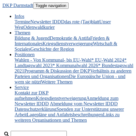
DKP Darmstadt
Toggle navigation
Infos
Termine
Newsletter IDDD
das rote (Tag)blatt
Unser
Weg
Odenwaldkurier
Themen
Bildung & Jugend
Demokratie & Antifa
Frieden &
Internationales
Kriegsdienstverweigerung
Wirtschaft &
Soziales
Geschichte der Region
Positionen
Wahlen - Von Kommunal- bis EU-Wahl
* EU-Wahl 2024
*
Landtagswahl 2023
* Kommunalwahl 2026
* Bundestagswahl
2021
Programm & Diskussion der DKP
Verhältnis zu anderen
Parteien und Organisationen
Die Europäische Union - und
wem sie nützt
Weitere Themen
Service
Kontakt zur DKP
aufnehmen
Kriegsdienstverweigerung
Anmeldung zum
Newsletter IDDD
Abmeldung vom Newsletter IDDD
Datenschutzerklärung
Spenden zur Unterstützung unserer
Arbeit
Lagepläne und Anfahrtsbeschreibungen
Links zu
weiteren Organisationen und Themen