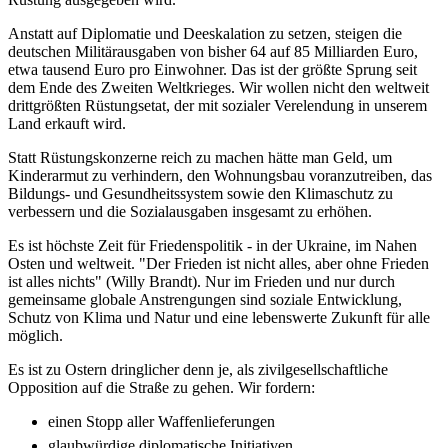
Anstatt auf Diplomatie und Deeskalation zu setzen, steigen die
deutschen Militärausgaben von bisher 64 auf 85 Milliarden Euro,
etwa tausend Euro pro Einwohner. Das ist der größte Sprung seit
dem Ende des Zweiten Weltkrieges. Wir wollen nicht den weltweit
drittgrößten Rüstungsetat, der mit sozialer Verelendung in unserem
Land erkauft wird.
Statt Rüstungskonzerne reich zu machen hätte man Geld, um
Kinderarmut zu verhindern, den Wohnungsbau voranzutreiben, das
Bildungs- und Gesundheitssystem sowie den Klimaschutz zu
verbessern und die Sozialausgaben insgesamt zu erhöhen.
Es ist höchste Zeit für Friedenspolitik - in der Ukraine, im Nahen
Osten und weltweit. "Der Frieden ist nicht alles, aber ohne Frieden
ist alles nichts" (Willy Brandt). Nur im Frieden und nur durch
gemeinsame globale Anstrengungen sind soziale Entwicklung,
Schutz von Klima und Natur und eine lebenswerte Zukunft für alle
möglich.
Es ist zu Ostern dringlicher denn je, als zivilgesellschaftliche
Opposition auf die Straße zu gehen. Wir fordern:
einen Stopp aller Waffenlieferungen
glaubwürdige diplomatische Initiativen