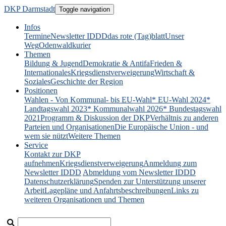
DKP Darmstadt
Toggle navigation
Infos
Termine
Newsletter IDDD
das rote (Tag)blatt
Unser
Weg
Odenwaldkurier
Themen
Bildung & Jugend
Demokratie & Antifa
Frieden &
Internationales
Kriegsdienstverweigerung
Wirtschaft &
Soziales
Geschichte der Region
Positionen
Wahlen - Von Kommunal- bis EU-Wahl
* EU-Wahl 2024
*
Landtagswahl 2023
* Kommunalwahl 2026
* Bundestagswahl
2021
Programm & Diskussion der DKP
Verhältnis zu anderen
Parteien und Organisationen
Die Europäische Union - und
wem sie nützt
Weitere Themen
Service
Kontakt zur DKP
aufnehmen
Kriegsdienstverweigerung
Anmeldung zum
Newsletter IDDD
Abmeldung vom Newsletter IDDD
Datenschutzerklärung
Spenden zur Unterstützung unserer
Arbeit
Lagepläne und Anfahrtsbeschreibungen
Links zu
weiteren Organisationen und Themen