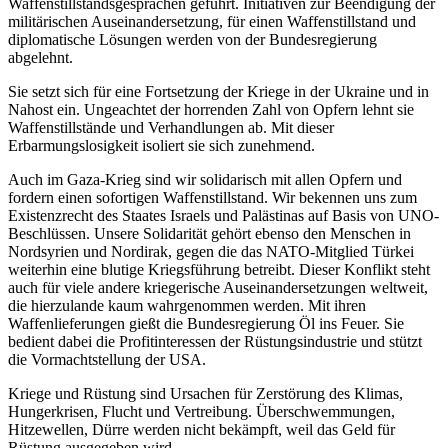
Waffenstillstandsgesprächen geführt. Initiativen zur Beendigung der
militärischen Auseinandersetzung, für einen Waffenstillstand und
diplomatische Lösungen werden von der Bundesregierung
abgelehnt.
Sie setzt sich für eine Fortsetzung der Kriege in der Ukraine und in
Nahost ein. Ungeachtet der horrenden Zahl von Opfern lehnt sie
Waffenstillstände und Verhandlungen ab. Mit dieser
Erbarmungslosigkeit isoliert sie sich zunehmend.
Auch im Gaza-Krieg sind wir solidarisch mit allen Opfern und
fordern einen sofortigen Waffenstillstand. Wir bekennen uns zum
Existenzrecht des Staates Israels und Palästinas auf Basis von UNO-
Beschlüssen. Unsere Solidarität gehört ebenso den Menschen in
Nordsyrien und Nordirak, gegen die das NATO-Mitglied Türkei
weiterhin eine blutige Kriegsführung betreibt. Dieser Konflikt steht
auch für viele andere kriegerische Auseinandersetzungen weltweit,
die hierzulande kaum wahrgenommen werden. Mit ihren
Waffenlieferungen gießt die Bundesregierung Öl ins Feuer. Sie
bedient dabei die Profitinteressen der Rüstungsindustrie und stützt
die Vormachtstellung der USA.
Kriege und Rüstung sind Ursachen für Zerstörung des Klimas,
Hungerkrisen, Flucht und Vertreibung. Überschwemmungen,
Hitzewellen, Dürre werden nicht bekämpft, weil das Geld für
Rüstung ausgegeben wird.