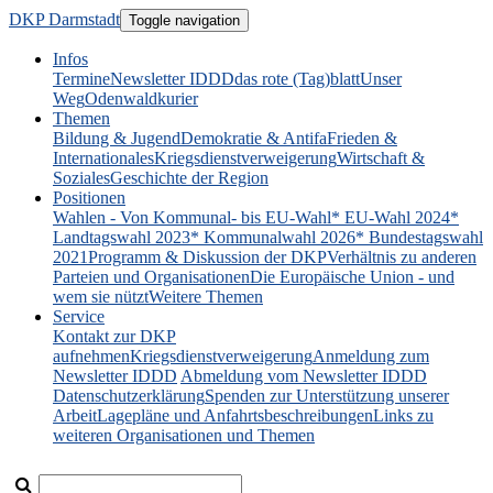
DKP Darmstadt
Toggle navigation
Infos
Termine
Newsletter IDDD
das rote (Tag)blatt
Unser
Weg
Odenwaldkurier
Themen
Bildung & Jugend
Demokratie & Antifa
Frieden &
Internationales
Kriegsdienstverweigerung
Wirtschaft &
Soziales
Geschichte der Region
Positionen
Wahlen - Von Kommunal- bis EU-Wahl
* EU-Wahl 2024
*
Landtagswahl 2023
* Kommunalwahl 2026
* Bundestagswahl
2021
Programm & Diskussion der DKP
Verhältnis zu anderen
Parteien und Organisationen
Die Europäische Union - und
wem sie nützt
Weitere Themen
Service
Kontakt zur DKP
aufnehmen
Kriegsdienstverweigerung
Anmeldung zum
Newsletter IDDD
Abmeldung vom Newsletter IDDD
Datenschutzerklärung
Spenden zur Unterstützung unserer
Arbeit
Lagepläne und Anfahrtsbeschreibungen
Links zu
weiteren Organisationen und Themen