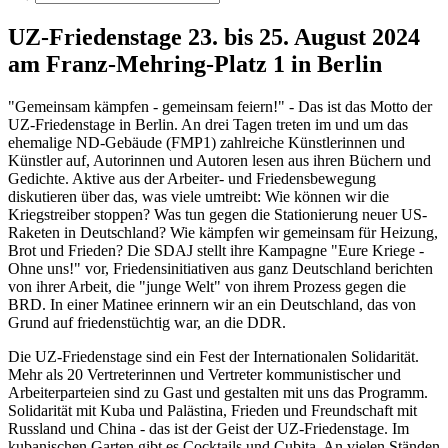
UZ-Friedenstage 23. bis 25. August 2024
am Franz-Mehring-Platz 1 in Berlin
"Gemeinsam kämpfen - gemeinsam feiern!" - Das ist das Motto der
UZ-Friedenstage in Berlin. An drei Tagen treten im und um das
ehemalige ND-Gebäude (FMP1) zahlreiche Künstlerinnen und
Künstler auf, Autorinnen und Autoren lesen aus ihren Büchern und
Gedichte. Aktive aus der Arbeiter- und Friedensbewegung
diskutieren über das, was viele umtreibt: Wie können wir die
Kriegstreiber stoppen? Was tun gegen die Stationierung neuer US-
Raketen in Deutschland? Wie kämpfen wir gemeinsam für Heizung,
Brot und Frieden? Die SDAJ stellt ihre Kampagne "Eure Kriege -
Ohne uns!" vor, Friedensinitiativen aus ganz Deutschland berichten
von ihrer Arbeit, die "junge Welt" von ihrem Prozess gegen die
BRD. In einer Matinee erinnern wir an ein Deutschland, das von
Grund auf friedenstüchtig war, an die DDR.
Die UZ-Friedenstage sind ein Fest der Internationalen Solidarität.
Mehr als 20 Vertreterinnen und Vertreter kommunistischer und
Arbeiterparteien sind zu Gast und gestalten mit uns das Programm.
Solidarität mit Kuba und Palästina, Frieden und Freundschaft mit
Russland und China - das ist der Geist der UZ-Friedenstage. Im
kubanischen Garten gibt es Cocktails und Cubita. An vielen Ständen