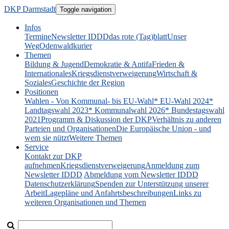
DKP Darmstadt
Toggle navigation
Infos
Termine
Newsletter IDDD
das rote (Tag)blatt
Unser
Weg
Odenwaldkurier
Themen
Bildung & Jugend
Demokratie & Antifa
Frieden &
Internationales
Kriegsdienstverweigerung
Wirtschaft &
Soziales
Geschichte der Region
Positionen
Wahlen - Von Kommunal- bis EU-Wahl
* EU-Wahl 2024
*
Landtagswahl 2023
* Kommunalwahl 2026
* Bundestagswahl
2021
Programm & Diskussion der DKP
Verhältnis zu anderen
Parteien und Organisationen
Die Europäische Union - und
wem sie nützt
Weitere Themen
Service
Kontakt zur DKP
aufnehmen
Kriegsdienstverweigerung
Anmeldung zum
Newsletter IDDD
Abmeldung vom Newsletter IDDD
Datenschutzerklärung
Spenden zur Unterstützung unserer
Arbeit
Lagepläne und Anfahrtsbeschreibungen
Links zu
weiteren Organisationen und Themen