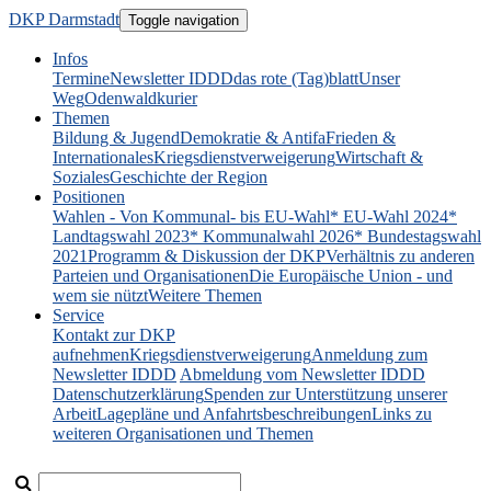
DKP Darmstadt
Toggle navigation
Infos
Termine
Newsletter IDDD
das rote (Tag)blatt
Unser
Weg
Odenwaldkurier
Themen
Bildung & Jugend
Demokratie & Antifa
Frieden &
Internationales
Kriegsdienstverweigerung
Wirtschaft &
Soziales
Geschichte der Region
Positionen
Wahlen - Von Kommunal- bis EU-Wahl
* EU-Wahl 2024
*
Landtagswahl 2023
* Kommunalwahl 2026
* Bundestagswahl
2021
Programm & Diskussion der DKP
Verhältnis zu anderen
Parteien und Organisationen
Die Europäische Union - und
wem sie nützt
Weitere Themen
Service
Kontakt zur DKP
aufnehmen
Kriegsdienstverweigerung
Anmeldung zum
Newsletter IDDD
Abmeldung vom Newsletter IDDD
Datenschutzerklärung
Spenden zur Unterstützung unserer
Arbeit
Lagepläne und Anfahrtsbeschreibungen
Links zu
weiteren Organisationen und Themen