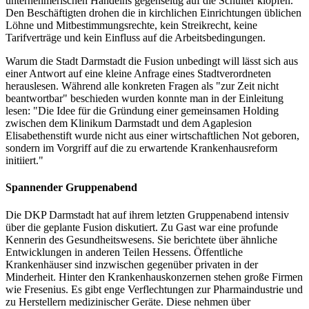
unternehmerischen Handelns gegenseitig auf die Schulter klopfen.
Den Beschäftigten drohen die in kirchlichen Einrichtungen üblichen
Löhne und Mitbestimmungsrechte, kein Streikrecht, keine
Tarifverträge und kein Einfluss auf die Arbeitsbedingungen.
Warum die Stadt Darmstadt die Fusion unbedingt will lässt sich aus
einer Antwort auf eine kleine Anfrage eines Stadtverordneten
herauslesen. Während alle konkreten Fragen als "zur Zeit nicht
beantwortbar" beschieden wurden konnte man in der Einleitung
lesen: "Die Idee für die Gründung einer gemeinsamen Holding
zwischen dem Klinikum Darmstadt und dem Agaplesion
Elisabethenstift wurde nicht aus einer wirtschaftlichen Not geboren,
sondern im Vorgriff auf die zu erwartende Krankenhausreform
initiiert."
Spannender Gruppenabend
Die DKP Darmstadt hat auf ihrem letzten Gruppenabend intensiv
über die geplante Fusion diskutiert. Zu Gast war eine profunde
Kennerin des Gesundheitswesens. Sie berichtete über ähnliche
Entwicklungen in anderen Teilen Hessens. Öffentliche
Krankenhäuser sind inzwischen gegenüber privaten in der
Minderheit. Hinter den Krankenhauskonzernen stehen große Firmen
wie Fresenius. Es gibt enge Verflechtungen zur Pharmaindustrie und
zu Herstellern medizinischer Geräte. Diese nehmen über