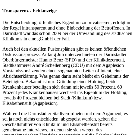
Transparenz - Fehlanzeige
Die Entscheidung, öffentliches Eigentum zu privatisieren, erfolgt in
der Regel intransparent und ohne Einbeziehung der Betroffenen. In
Darmstadt war das schon 2009 bei der Umwandlung des städtischen
Klinikums in eine gGmbH der Fall.
Auch bei den aktuellen Fusionsplänen gibt es keinen öffentlichen
Diskussionsprozess. Anfang Juli unterzeichneten der Darmstädter
Oberbürgermeister Hanno Benz (SPD) und der Klinikdezernent,
Stadtkämmerer André Schellenberg (CDU) mit dem Agaplesion-
Vorstandsvorsitzenden einen sogenannten Letter of Intent, eine
Absichtserklärung. Was genau darin steht bleibt ein Geheimnis der
Beteiligten. Bekannt ist nur: Gründung einer Holding, beide
Krankenhäuser beteiligen sich daran mit jeweils 50 Prozent. 60
Prozent jedes Krankenhauses wechselt ins Eigentum der Holding,
jeweils 40 Prozent bleiben bei Stadt (Klinikum) bzw.
Elisabethenstift (Agaplesion).
Während die Darmstädter Stadtverordneten mit dem Argument, es
sei ja noch nichts entschieden, abgespeist werden, geben die
Geschäftsführer von Klinikum und Elisabethenstift bereits
gemeinsame Interviews, in denen sie sich wegen des