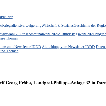
ldkurier
es
Kriegsdienstverweigerung
Wirtschaft & Soziales
Geschichte der Regi
dtagswahl 2023
* Kommunalwahl 2026
* Bundestagswahl 2021
Progra
tere Themen
ung zum Newsletter IDDD
Abmeldung vom Newsletter IDDD
Datens
n und Themen
eff Georg Fröba, Landgraf-Philipps-Anlage 32 in Dar