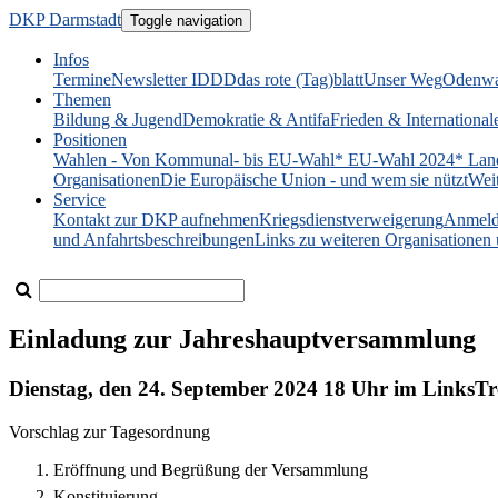
DKP Darmstadt
Toggle navigation
Infos
Termine
Newsletter IDDD
das rote (Tag)blatt
Unser Weg
Odenwa
Themen
Bildung & Jugend
Demokratie & Antifa
Frieden & International
Positionen
Wahlen - Von Kommunal- bis EU-Wahl
* EU-Wahl 2024
* Lan
Organisationen
Die Europäische Union - und wem sie nützt
Wei
Service
Kontakt zur DKP aufnehmen
Kriegsdienstverweigerung
Anmeld
und Anfahrtsbeschreibungen
Links zu weiteren Organisatione
Einladung zur Jahreshauptversammlung
Dienstag, den 24. September 2024 18 Uhr im LinksTr
Vorschlag zur Tagesordnung
Eröffnung und Begrüßung der Versammlung
Konstituierung