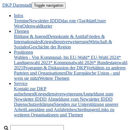
DKP Darmstadt
Toggle navigation
Infos
Termine
Newsletter IDDD
das rote (Tag)blatt
Unser
Weg
Odenwaldkurier
Themen
Bildung & Jugend
Demokratie & Antifa
Frieden &
Internationales
Kriegsdienstverweigerung
Wirtschaft &
Soziales
Geschichte der Region
Positionen
Wahlen - Von Kommunal- bis EU-Wahl
* EU-Wahl 2024
*
Landtagswahl 2023
* Kommunalwahl 2026
* Bundestagswahl
2021
Programm & Diskussion der DKP
Verhältnis zu anderen
Parteien und Organisationen
Die Europäische Union - und
wem sie nützt
Weitere Themen
Service
Kontakt zur DKP
aufnehmen
Kriegsdienstverweigerung
Anmeldung zum
Newsletter IDDD
Abmeldung vom Newsletter IDDD
Datenschutzerklärung
Spenden zur Unterstützung unserer
Arbeit
Lagepläne und Anfahrtsbeschreibungen
Links zu
weiteren Organisationen und Themen