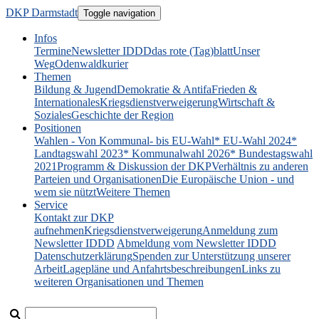
DKP Darmstadt
Toggle navigation
Infos
Termine
Newsletter IDDD
das rote (Tag)blatt
Unser
Weg
Odenwaldkurier
Themen
Bildung & Jugend
Demokratie & Antifa
Frieden &
Internationales
Kriegsdienstverweigerung
Wirtschaft &
Soziales
Geschichte der Region
Positionen
Wahlen - Von Kommunal- bis EU-Wahl
* EU-Wahl 2024
*
Landtagswahl 2023
* Kommunalwahl 2026
* Bundestagswahl
2021
Programm & Diskussion der DKP
Verhältnis zu anderen
Parteien und Organisationen
Die Europäische Union - und
wem sie nützt
Weitere Themen
Service
Kontakt zur DKP
aufnehmen
Kriegsdienstverweigerung
Anmeldung zum
Newsletter IDDD
Abmeldung vom Newsletter IDDD
Datenschutzerklärung
Spenden zur Unterstützung unserer
Arbeit
Lagepläne und Anfahrtsbeschreibungen
Links zu
weiteren Organisationen und Themen