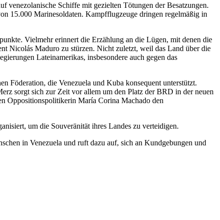
uf venezolanische Schiffe mit gezielten Tötungen der Besatzungen.
 von 15.000 Marinesoldaten. Kampfflugzeuge dringen regelmäßig in
punkte. Vielmehr erinnert die Erzählung an die Lügen, mit denen die
ent Nicolás Maduro zu stürzen. Nicht zuletzt, weil das Land über die
n Regierungen Lateinamerikas, insbesondere auch gegen das
schen Föderation, die Venezuela und Kuba konsequent unterstützt.
erz sorgt sich zur Zeit vor allem um den Platz der BRD in der neuen
hen Oppositionspolitikerin María Corina Machado den
nisiert, um die Souveränität ihres Landes zu verteidigen.
enschen in Venezuela und ruft dazu auf, sich an Kundgebungen und