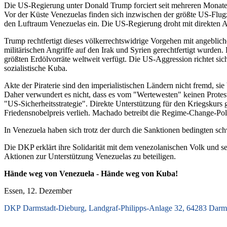
Die US-Regierung unter Donald Trump forciert seit mehreren Monaten
Vor der Küste Venezuelas finden sich inzwischen der größte US-Flug
den Luftraum Venezuelas ein. Die US-Regierung droht mit direkten A
Trump rechtfertigt dieses völkerrechtswidrige Vorgehen mit angeblic
militärischen Angriffe auf den Irak und Syrien gerechtfertigt wurden
größten Erdölvorräte weltweit verfügt. Die US-Aggression richtet sic
sozialistische Kuba.
Akte der Piraterie sind den imperialistischen Ländern nicht fremd, si
Daher verwundert es nicht, dass es vom "Wertewesten" keinen Protest
"US-Sicherheitsstrategie". Direkte Unterstützung für den Kriegskur
Friedensnobelpreis verlieh. Machado betreibt die Regime-Change-Poli
In Venezuela haben sich trotz der durch die Sanktionen bedingten sch
Die DKP erklärt ihre Solidarität mit dem venezolanischen Volk und 
Aktionen zur Unterstützung Venezuelas zu beteiligen.
Hände weg von Venezuela - Hände weg von Kuba!
Essen, 12. Dezember
DKP Darmstadt-Dieburg, Landgraf-Philipps-Anlage 32, 64283 Darms