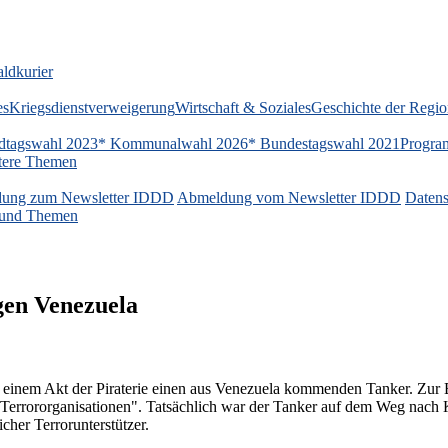
ldkurier
es
Kriegsdienstverweigerung
Wirtschaft & Soziales
Geschichte der Regi
dtagswahl 2023
* Kommunalwahl 2026
* Bundestagswahl 2021
Progra
tere Themen
ung zum Newsletter IDDD
Abmeldung vom Newsletter IDDD
Datens
n und Themen
gen Venezuela
inem Akt der Piraterie einen aus Venezuela kommenden Tanker. Zur B
errororganisationen". Tatsächlich war der Tanker auf dem Weg nach Kuba
cher Terrorunterstützer.