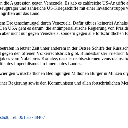
 die Aggression gegen Venezuela. Es gab es zahlreiche US-Angriffe a
zeugträger und zahlreiche US-Kriegsschiffe mit einer Invasionstruppe
ngriffen auf das Land.
hem Drogenschmuggel durch Venezuela. Dafür gibt es keinerlei Anhalts
. Den USA geht es darum, die antiimperialistische Regierung von Präsid
h aber nicht nur gegen Venezuela, sondern gegen alle fortschrittliche
e betrafen in letzter Zeit unter anderem in der Ostsee Schiffe der Russi
 gegen den offenen Völkerrechtsbruch gibt. Bundeskanzler Friedrich M
s gab es vom Nobelpreis-Komitee, das der rechtsextremen venezolanisc
tik des Imperialismus im Inneren des Landes.
wierigen wirtschaftlichen Bedingungen Millionen Bürger in Milizen orga
seiner Regierung sowie den Kommunisten und allen fortschrittlichen M
tadt, Tel. 06151/788407