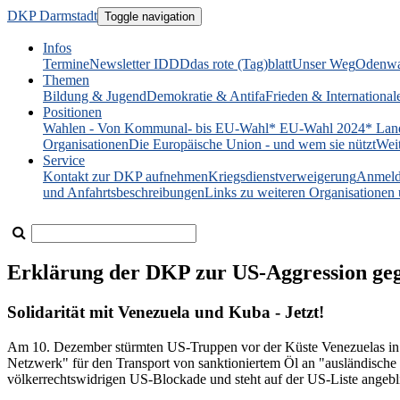
DKP Darmstadt
Toggle navigation
Infos
Termine
Newsletter IDDD
das rote (Tag)blatt
Unser Weg
Odenwa
Themen
Bildung & Jugend
Demokratie & Antifa
Frieden & International
Positionen
Wahlen - Von Kommunal- bis EU-Wahl
* EU-Wahl 2024
* Lan
Organisationen
Die Europäische Union - und wem sie nützt
Wei
Service
Kontakt zur DKP aufnehmen
Kriegsdienstverweigerung
Anmeld
und Anfahrtsbeschreibungen
Links zu weiteren Organisatione
Erklärung der DKP zur US-Aggression ge
Solidarität mit Venezuela und Kuba - Jetzt!
Am 10. Dezember stürmten US-Truppen vor der Küste Venezuelas in e
Netzwerk" für den Transport von sanktioniertem Öl an "ausländische T
völkerrechtswidrigen US-Blockade und steht auf der US-Liste angebli