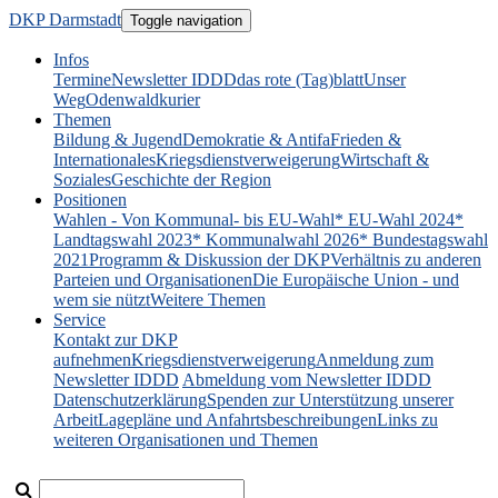
DKP Darmstadt
Toggle navigation
Infos
Termine
Newsletter IDDD
das rote (Tag)blatt
Unser
Weg
Odenwaldkurier
Themen
Bildung & Jugend
Demokratie & Antifa
Frieden &
Internationales
Kriegsdienstverweigerung
Wirtschaft &
Soziales
Geschichte der Region
Positionen
Wahlen - Von Kommunal- bis EU-Wahl
* EU-Wahl 2024
*
Landtagswahl 2023
* Kommunalwahl 2026
* Bundestagswahl
2021
Programm & Diskussion der DKP
Verhältnis zu anderen
Parteien und Organisationen
Die Europäische Union - und
wem sie nützt
Weitere Themen
Service
Kontakt zur DKP
aufnehmen
Kriegsdienstverweigerung
Anmeldung zum
Newsletter IDDD
Abmeldung vom Newsletter IDDD
Datenschutzerklärung
Spenden zur Unterstützung unserer
Arbeit
Lagepläne und Anfahrtsbeschreibungen
Links zu
weiteren Organisationen und Themen