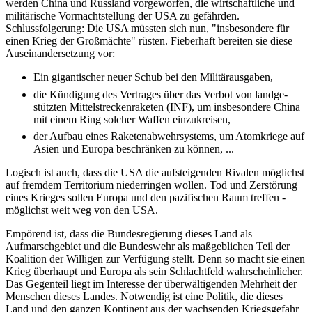
werden China und Russland vorgeworfen, die wirtschaftliche und
militärische Vormachtstellung der USA zu gefährden.
Schlussfolgerung: Die USA müssten sich nun, "insbesondere für
einen Krieg der Großmächte" rüsten. Fieberhaft bereiten sie diese
Aus­einandersetzung vor:
Ein gigantischer neuer Schub bei den Militärausgaben,
die Kündigung des Vertrages über das Verbot von landge­
stützten Mittelstreckenraketen (INF), um insbesondere China
mit einem Ring solcher Waffen einzukreisen,
der Aufbau eines Raketenabwehrsystems, um Atomkrie­ge auf
Asien und Europa beschränken zu können, ...
Logisch ist auch, dass die USA die aufsteigenden Rivalen möglichst
auf fremdem Territorium niederringen wollen. Tod und Zerstörung
eines Krieges sollen Europa und den pazifischen Raum treffen ­
möglichst weit weg von den USA.
Empörend ist, dass die Bundesregierung dieses Land als
Aufmarschgebiet und die Bundeswehr als maßgeblichen Teil der
Koalition der Willigen zur Verfügung stellt. Denn so macht sie einen
Krieg überhaupt und Europa als sein Schlachtfeld wahrscheinlicher.
Das Gegenteil liegt im In­teresse der überwältigenden Mehrheit der
Menschen dieses Landes. Notwendig ist eine Politik, die dieses
Land und den ganzen Kontinent aus der wachsenden Kriegsgefahr