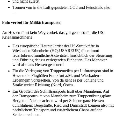
und nicht zuletzt
Tonnen von in die Luft gepusteten CO2 und Feinstaub, also
...
Fahrverbot für Militärtransporte!
An Hessen führt kein Weg vorbei: das gilt genauso für die US­-
Kriegs­maschinerie...
Das europäische Hauptquartier der US-­Streitkräfte in
Wiesbaden Er­benheim (HQ­-USAREUR) über­nimmt
federführend sämtliche Aktivitäten hinsichtlich der Steue­rung
und Führung der zu verlegen­den Einheiten. Das Manöver
wird also aus Hessen gesteuert!
Für die Verlegung von Truppentei­len per Lufttransport sind in
Hessen die Flughäfen Frankfurt a.M. und Wiesbaden-­
Erbenheim vorgesehen. Von da geht es per Schiene und
Straße weiter Richtung (Nord­) Os­ten.
Ein Großteil des Schifftransports läuft über Mannheim. Auf
der Transportroute von Mannheim zum Truppenübungsplatz
Bergen in Nie­dersachsen wird per Schiene ganz Hessen
durchfahren. Bergstraße, Ried und Darmstadt können also mit
nächtlichem Transport und zusätzli­chem Chaos auf der
Schiene rech­nen.