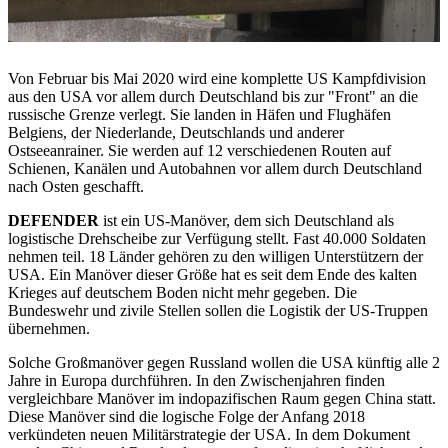
Von Februar bis Mai 2020 wird eine komplette US­ Kampfdivision
aus den USA vor allem durch Deutschland bis zur "Front" an die
russische Grenze verlegt. Sie landen in Häfen und Flughäfen
Belgiens, der Niederlande, Deutschlands und anderer
Ostseeanrainer. Sie werden auf 12 verschiedenen Routen auf
Schienen, Kanälen und Auto­bahnen vor allem durch Deutschland
nach Osten geschafft.
DEFENDER
ist ein US-­Manöver, dem sich Deutschland als
logistische Drehscheibe zur Verfügung stellt. Fast 40.000 Soldaten
nehmen teil. 18 Länder gehören zu den willigen Unterstützern der
USA. Ein Manöver dieser Größe hat es seit dem Ende des kalten
Krieges auf deutschem Bo­den nicht mehr gegeben. Die
Bundeswehr und zivile Stel­len sollen die Logistik der US-­Truppen
übernehmen.
Solche Großmanöver gegen Russland wollen die USA künftig alle 2
Jahre in Europa durchführen. In den Zwi­schenjahren finden
vergleichbare Manöver im indopazifi­schen Raum gegen China statt.
Diese Manöver sind die logische Folge der Anfang 2018
verkündeten neuen Mili­tärstrategie der USA. In dem Dokument