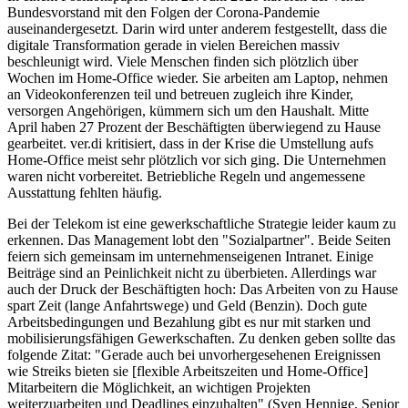
Bundesvorstand mit den Folgen der Corona-Pandemie
auseinandergesetzt. Darin wird unter anderem festgestellt, dass die
digitale Transformation gerade in vielen Bereichen massiv
beschleunigt wird. Viele Menschen finden sich plötzlich über
Wochen im Home-Office wieder. Sie arbeiten am Laptop, nehmen
an Videokonferenzen teil und betreuen zugleich ihre Kinder,
versorgen Angehörigen, kümmern sich um den Haushalt. Mitte
April haben 27 Prozent der Beschäftigten überwiegend zu Hause
gearbeitet. ver.di kritisiert, dass in der Krise die Umstellung aufs
Home-Office meist sehr plötzlich vor sich ging. Die Unternehmen
waren nicht vorbereitet. Betriebliche Regeln und angemessene
Ausstattung fehlten häufig.
Bei der Telekom ist eine gewerkschaftliche Strategie leider kaum zu
erkennen. Das Management lobt den "Sozialpartner". Beide Seiten
feiern sich gemeinsam im unternehmenseigenen Intranet. Einige
Beiträge sind an Peinlichkeit nicht zu überbieten. Allerdings war
auch der Druck der Beschäftigten hoch: Das Arbeiten von zu Hause
spart Zeit (lange Anfahrtswege) und Geld (Benzin). Doch gute
Arbeitsbedingungen und Bezahlung gibt es nur mit starken und
mobilisierungsfähigen Gewerkschaften. Zu denken geben sollte das
folgende Zitat: "Gerade auch bei unvorhergesehenen Ereignissen
wie Streiks bieten sie [flexible Arbeitszeiten und Home-Office]
Mitarbeitern die Möglichkeit, an wichtigen Projekten
weiterzuarbeiten und Deadlines einzuhalten" (Sven Hennige, Senior