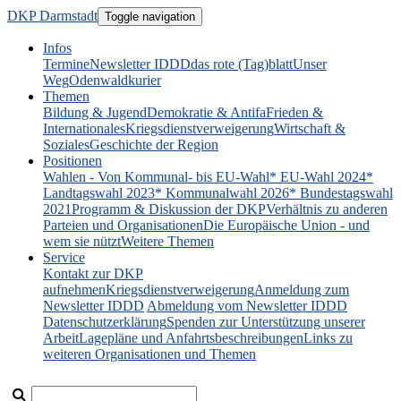
DKP Darmstadt
Toggle navigation
Infos
Termine
Newsletter IDDD
das rote (Tag)blatt
Unser
Weg
Odenwaldkurier
Themen
Bildung & Jugend
Demokratie & Antifa
Frieden &
Internationales
Kriegsdienstverweigerung
Wirtschaft &
Soziales
Geschichte der Region
Positionen
Wahlen - Von Kommunal- bis EU-Wahl
* EU-Wahl 2024
*
Landtagswahl 2023
* Kommunalwahl 2026
* Bundestagswahl
2021
Programm & Diskussion der DKP
Verhältnis zu anderen
Parteien und Organisationen
Die Europäische Union - und
wem sie nützt
Weitere Themen
Service
Kontakt zur DKP
aufnehmen
Kriegsdienstverweigerung
Anmeldung zum
Newsletter IDDD
Abmeldung vom Newsletter IDDD
Datenschutzerklärung
Spenden zur Unterstützung unserer
Arbeit
Lagepläne und Anfahrtsbeschreibungen
Links zu
weiteren Organisationen und Themen