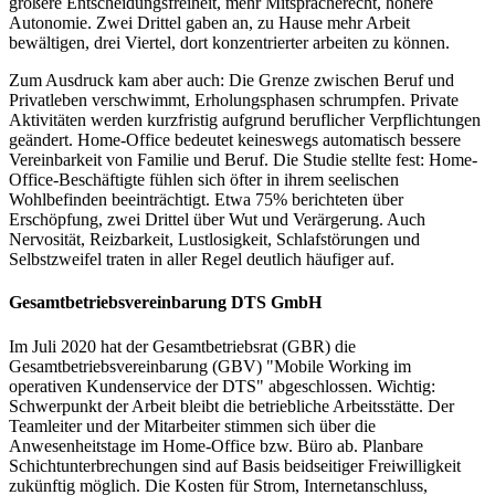
größere Entscheidungsfreiheit, mehr Mitspracherecht, höhere
Autonomie. Zwei Drittel gaben an, zu Hause mehr Arbeit
bewältigen, drei Viertel, dort konzentrierter arbeiten zu können.
Zum Ausdruck kam aber auch: Die Grenze zwischen Beruf und
Privatleben verschwimmt, Erholungsphasen schrumpfen. Private
Aktivitäten werden kurzfristig aufgrund beruflicher Verpflichtungen
geändert. Home-Office bedeutet keineswegs automatisch bessere
Vereinbarkeit von Familie und Beruf. Die Studie stellte fest: Home-
Office-Beschäftigte fühlen sich öfter in ihrem seelischen
Wohlbefinden beeinträchtigt. Etwa 75% berichteten über
Erschöpfung, zwei Drittel über Wut und Verärgerung. Auch
Nervosität, Reizbarkeit, Lustlosigkeit, Schlafstörungen und
Selbstzweifel traten in aller Regel deutlich häufiger auf.
Gesamtbetriebsvereinbarung DTS GmbH
Im Juli 2020 hat der Gesamtbetriebsrat (GBR) die
Gesamtbetriebsvereinbarung (GBV) "Mobile Working im
operativen Kundenservice der DTS" abgeschlossen. Wichtig:
Schwerpunkt der Arbeit bleibt die betriebliche Arbeitsstätte. Der
Teamleiter und der Mitarbeiter stimmen sich über die
Anwesenheitstage im Home-Office bzw. Büro ab. Planbare
Schichtunterbrechungen sind auf Basis beidseitiger Freiwilligkeit
zukünftig möglich. Die Kosten für Strom, Internetanschluss,