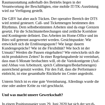
Raumausstattung außerhalb des Betriebs liegen in der
Verantwortung der Beschäftigten, eine mobile IT/TK-Ausrüstung
wird zur Verfügung gestellt.
Die GBV hat aber auch Tücken. Der operative Bereich der DTS
wird zentral gesteuert. Call- und Ticketmengen bestimmen den
Rhythmus. Dem selbstbestimmten Arbeiten sind da enge Grenzen
gesetzt. Für die Schichtunterbrechungen sind zeitliche Korridore
und Kontingente definiert. Das Arbeiten im Home-Office und im
Büro soll getrennt ausgewertet werden. Gesichtspunkte: Wie
entwickelt sich die Erstlösungsquote? Wie lange dauern
Kundengespräche? Wie ist die Flexibilität? Wie hoch ist der
Umsatz? Werden die Pausen eingehalten? Wie entwickeln sich die
nicht produktiven Zeiten? In einer Regelungsabrede ist vereinbart,
dass man 6 Monate beobachten will, ob die Variokontigente (Auf-
und Abbau von Arbeitszeit, sprich Callmengen/Bedarfsmengen)
ausreichend genutzt werden. Für den Fall, dass die Performance
einbricht, ist eine gesamthafte Rückkehr ins Center angedroht.
Unterm Strich ist es eine gute Vereinbarung. Allerdings wurde die
eine oder andere Kröte zu viel geschluckt.
Und was macht unsere Gewerkschaft?
In einem Positionspapier vom 29. Juni 2020 hat sich der ver.di-