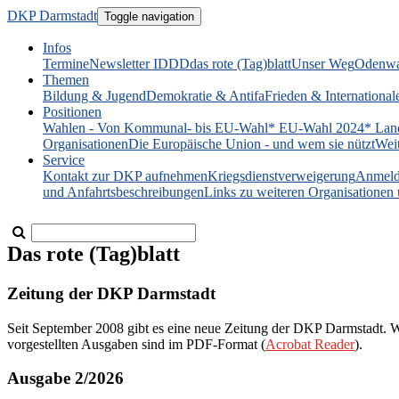
DKP Darmstadt
Toggle navigation
Infos
Termine
Newsletter IDDD
das rote (Tag)blatt
Unser Weg
Odenwa
Themen
Bildung & Jugend
Demokratie & Antifa
Frieden & International
Positionen
Wahlen - Von Kommunal- bis EU-Wahl
* EU-Wahl 2024
* Lan
Organisationen
Die Europäische Union - und wem sie nützt
Wei
Service
Kontakt zur DKP aufnehmen
Kriegsdienstverweigerung
Anmeld
und Anfahrtsbeschreibungen
Links zu weiteren Organisatione
Das rote (Tag)blatt
Zeitung der DKP Darmstadt
Seit September 2008 gibt es eine neue Zeitung der DKP Darmstadt. Wir 
vorgestellten Ausgaben sind im PDF-Format (
Acrobat Reader
).
Ausgabe 2/2026