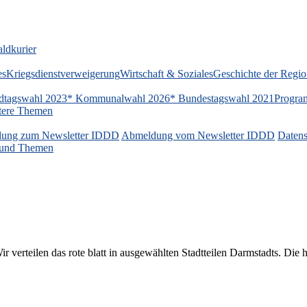
ldkurier
es
Kriegsdienstverweigerung
Wirtschaft & Soziales
Geschichte der Regi
dtagswahl 2023
* Kommunalwahl 2026
* Bundestagswahl 2021
Progra
tere Themen
ung zum Newsletter IDDD
Abmeldung vom Newsletter IDDD
Datens
n und Themen
verteilen das rote blatt in ausgewählten Stadtteilen Darmstadts. Die h