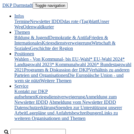
DKP Darmstadt
Toggle navigation
Infos
Termine
Newsletter IDDD
das rote (Tag)blatt
Unser
Weg
Odenwaldkurier
Themen
Bildung & Jugend
Demokratie & Antifa
Frieden &
Internationales
Kriegsdienstverweigerung
Wirtschaft &
Soziales
Geschichte der Region
Positionen
Wahlen - Von Kommunal- bis EU-Wahl
* EU-Wahl 2024
*
Landtagswahl 2023
* Kommunalwahl 2026
* Bundestagswahl
2021
Programm & Diskussion der DKP
Verhältnis zu anderen
Parteien und Organisationen
Die Europäische Union - und
wem sie nützt
Weitere Themen
Service
Kontakt zur DKP
aufnehmen
Kriegsdienstverweigerung
Anmeldung zum
Newsletter IDDD
Abmeldung vom Newsletter IDDD
Datenschutzerklärung
Spenden zur Unterstützung unserer
Arbeit
Lagepläne und Anfahrtsbeschreibungen
Links zu
weiteren Organisationen und Themen