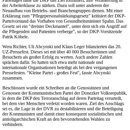
Parteitages hatte die DKP das Ziel formuliert, ihre Verankerung in
der Arbeiterklasse zu stärken. Dazu soll unter anderem der
Neuaufbau von Betriebs- und Branchengruppen dienen. Mit einer
Erklärung zum "Pflegepersonalstärkungsgesetz" kritisiert der DKP-
Parteivorstand das Vorhaben von Gesundheitsminister Spahn. Das
Gesetz sei ein "dreister Deckmantel", unter dem sich ein Angriff auf
die Pflegenden und Patienten verberge", so der DKP-Vorsitzende
Patrik Köbele.
Wera Richter, Uli Abcynski und Klaus Leger bilanzierten das 20.
UZ-Pressefest. Dieses sei mit über 40 000 Besucherinnen und
Besuchern als großer Erfolg zu werten. Auch andere Zahlen
sprächen dafür. So hatten sich etwa mehr nationale und
internationale Organisationen beteiligt als bei den vergangenen
Pressefesten. "Kleine Partei - großes Fest", fasste Abcynski
zusammen.
Beschlossen wurde ein Schreiben an die Genossinnen und
Genossen der Kommunistischen Partei der Donezker Volksrepublik,
in dem die DKP den Terroranschlag auf deren Parteitag verurteilt,
bei dem vier Menschen verletzt worden waren. Ziel des Anschlags
sei es, die Lage in der DVR zu destabilisieren und die Beteiligung
der Kommunisten und damit einer konsequent sozialistischen und
antioligarchischen Kraft an den bevorstehenden Wahlen zu
verhindern.