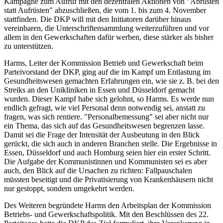
Kampagne zum Aufruf mit den dezentralen Aktionen von "Abrüsten
statt Aufrüsten" abzuschließen, die vom 1. bis zum 4. November
stattfinden. Die DKP will mit den Initiatoren darüber hinaus
vereinbaren, die Unterschriftensammlung weiterzuführen und vor
allem in den Gewerkschaften dafür werben, diese stärker als bisher
zu unterstützen.
Harms, Leiter der Kommission Betrieb und Gewerkschaft beim
Parteivorstand der DKP, ging auf die im Kampf um Entlastung im
Gesundheitswesen gemachten Erfahrungen ein, wie sie z. B. bei den
Streiks an den Unikliniken in Essen und Düsseldorf gemacht
wurden. Dieser Kampf habe sich gelohnt, so Harms. Es werde nun
endlich gefragt, wie viel Personal denn notwendig sei, anstatt zu
fragen, was sich rentiere. "Personalbemessung" sei aber nicht nur
ein Thema, das sich auf das Gesundheitswesen begrenzen lasse.
Damit sei die Frage der Intensität der Ausbeutung in den Blick
gerückt, die sich auch in anderen Branchen stelle. Die Ergebnisse in
Essen, Düsseldorf und auch Homburg seien hier ein erster Schritt.
Die Aufgabe der Kommunistinnen und Kommunisten sei es aber
auch, den Blick auf die Ursachen zu richten: Fallpauschalen
müssten beseitigt und die Privatisierung von Krankenhäusern nicht
nur gestoppt, sondern umgekehrt werden.
Des Weiteren begründete Harms den Arbeitsplan der Kommission
Betriebs- und Gewerkschaftspolitik. Mit den Beschlüssen des 22.