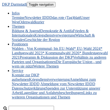
DKP Darmstadt
Toggle navigation
Infos
Termine
Newsletter IDDD
das rote (Tag)blatt
Unser
Weg
Odenwaldkurier
Themen
Bildung & Jugend
Demokratie & Antifa
Frieden &
Internationales
Kriegsdienstverweigerung
Wirtschaft &
Soziales
Geschichte der Region
Positionen
Wahlen - Von Kommunal- bis EU-Wahl
* EU-Wahl 2024
*
Landtagswahl 2023
* Kommunalwahl 2026
* Bundestagswahl
2021
Programm & Diskussion der DKP
Verhältnis zu anderen
Parteien und Organisationen
Die Europäische Union - und
wem sie nützt
Weitere Themen
Service
Kontakt zur DKP
aufnehmen
Kriegsdienstverweigerung
Anmeldung zum
Newsletter IDDD
Abmeldung vom Newsletter IDDD
Datenschutzerklärung
Spenden zur Unterstützung unserer
Arbeit
Lagepläne und Anfahrtsbeschreibungen
Links zu
weiteren Organisationen und Themen